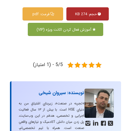
حجم: 274 KB
فرمت: pdf
آموزش فعال کردن اکانت ویژه (VIP)
5/5 - (1 امتیاز)
نویسنده: سیروان شیخی
«تجربه در صنعت»، زیربنایِ اشتیاقِ من به
دنیایِ HSE است. با بیش از ۱۳ سال فعالیت
اجرایی و تخصصی، هدفم در این وب‌سایت،
پل زدن میان دانشِ آکادمیک و نیازهای واقعیِ




صنعت است. همراه با تیم تخصصی‌ام،