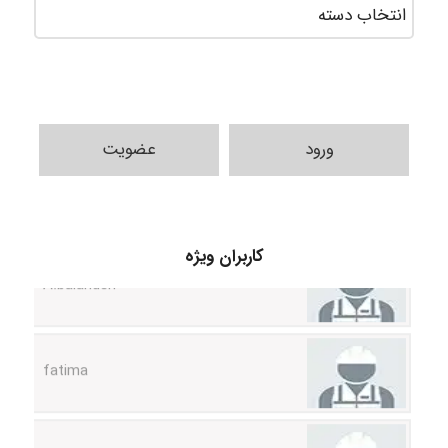
ورود
عضویت
A.balandeh
کاربران ویژه
fatima
Jafar Tym