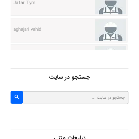
aghajari vahid
Poubakhtiari
Alirez0990
جستجو در سایت
hosein abdolvand
Kati
تبلیغات متنی