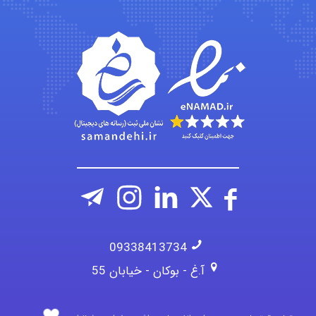
Kati
emami
ehtesham
09338413734
آ.غ - بوکان - خیابان 55