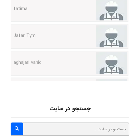
Jafar Tym
aghajari vahid
Poubakhtiari
Alirez0990
جستجو در سایت
hosein abdolvand