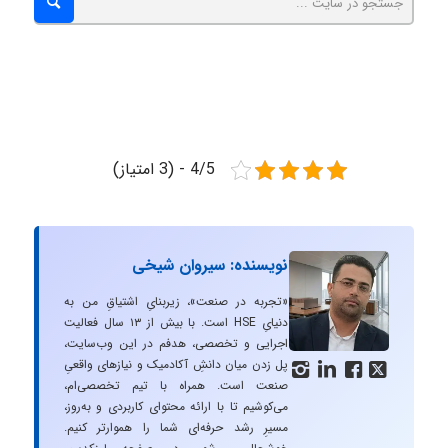
4/5 - (3 امتیاز)
نویسنده: سیروان شیخی
«تجربه در صنعت»، زیربنایِ اشتیاقِ من به
دنیایِ HSE است. با بیش از ۱۳ سال فعالیت
اجرایی و تخصصی، هدفم در این وب‌سایت،
پل زدن میان دانشِ آکادمیک و نیازهای واقعیِ




صنعت است. همراه با تیم تخصصی‌ام،
می‌کوشیم تا با ارائه محتوای کاربردی و به‌روز،
مسیرِ رشد حرفه‌ای شما را هموارتر کنیم.