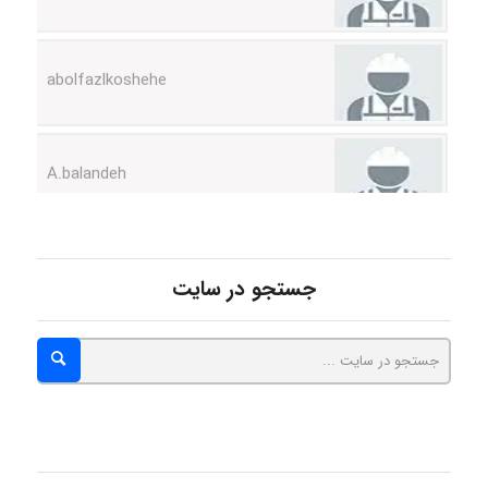
abolfazlkoshehe
A.balandeh
fatima
جستجو در سایت
Jafar Tym
aghajari vahid