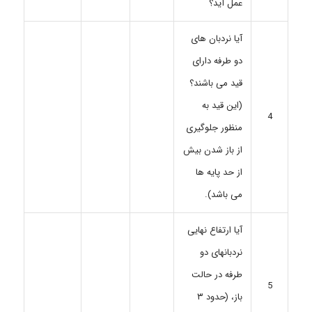
عمل آید؟
آیا نردبان های
دو طرفه دارای
قید می باشند؟
(این قید به
4
منظور جلوگیری
از باز شدن بیش
از حد پایه ها
می باشد).
آیا ارتفاع نهایی
نردبانهای دو
طرفه در حالت
5
باز، (حدود ۳