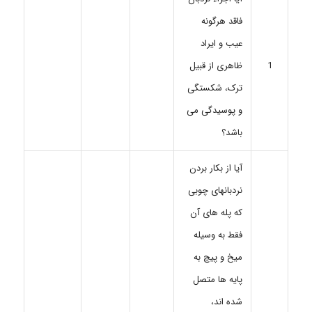
فاقد هرگونه
عیب و ایراد
ظاهری از قبیل
1
ترک، شکستگی
و پوسیدگی می
باشد؟
آیا از بکار بردن
نردبانهای چوبی
که پله های آن
فقط به وسیله
میخ و پیچ به
پایه ها متصل
شده اند،