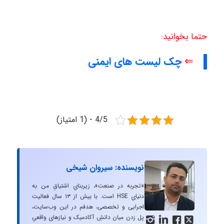
حتما بخوانید:
⇐
چک لیست های ایمنی
4/5 - (1 امتیاز)
نویسنده: سیروان شیخی
«تجربه در صنعت»، زیربنایِ اشتیاقِ من به
دنیایِ HSE است. با بیش از ۱۳ سال فعالیت
اجرایی و تخصصی، هدفم در این وب‌سایت،
پل زدن میان دانشِ آکادمیک و نیازهای واقعیِ



