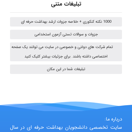
Poubakhtiari
تبلیغات متنی
1000 نکته کنکوری + خلاصه جزوات ارشد بهداشت حرفه ای
Alirez0990
جزوات و سوالات تستی آزمون استخدامی
تمام شرکت های دولتی و خصوصی در سایت می توانند یک صفحه
USER124
اختصاصی داشته باشند. برای جزئیات بیشتر کلیک کنید
تبلیغات شما در این مکان
malekf
abolfazlkoshehe
درباره ما:
سایت تخصصی دانشجویان بهداشت حرفه ای در سال
abolfazlkoshehe