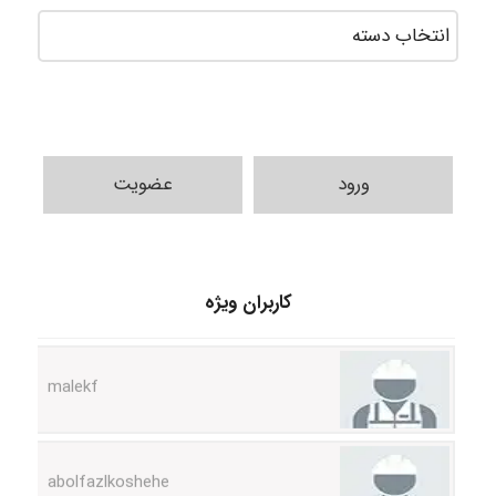
ورود
عضویت
USER124
کاربران ویژه
malekf
abolfazlkoshehe