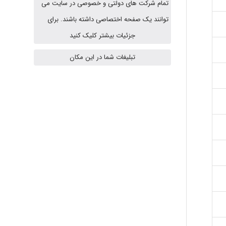
تمام شرکت های دولتی و خصوصی در سایت می
توانند یک صفحه اختصاصی داشته باشند. برای
USER124
جزئیات بیشتر کلیک کنید
تبلیغات شما در این مکان
malekf
abolfazlkoshehe
abolfazlkoshehe
A.balandeh