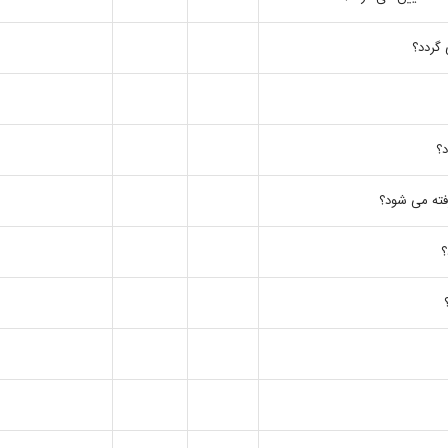
د؟
فته می شود؟