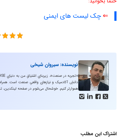
حتما بخوانید:
⇐
چک لیست های ایمنی
نویسنده: سیروان شیخی
دانشِ آکادمیک و نیازهای واقعیِ صنعت است. همراه با
هموارتر کنیم. خوشحال می‌شوم در صفحه لینکدین، تج




اشتراک این مطلب