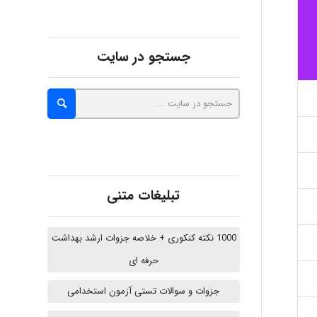
fatima
جستجو در سایت
Jafar Tym
aghajari vahid
تبلیغات متنی
Poubakhtiari
1000 نکته کنکوری + خلاصه جزوات ارشد بهداشت
حرفه ای
Alirez0990
جزوات و سوالات تستی آزمون استخدامی