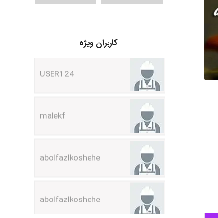
USER124
کاربران ویژه
malekf
abolfazlkoshehe
abolfazlkoshehe
A.balandeh