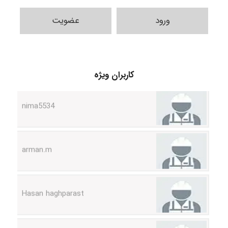
ورود
عضویت
ABOALFZAL ZAREI
کاربران ویژه
nima5534
arman.m
Hasan haghparast
shbnm72