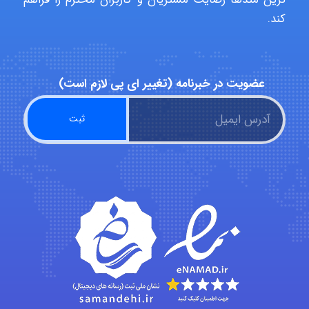
Minoo1375
کند.
Sara
عضویت در خبرنامه (تغییر ای پی لازم است)
ZAK
vali
fahimeh sheibani