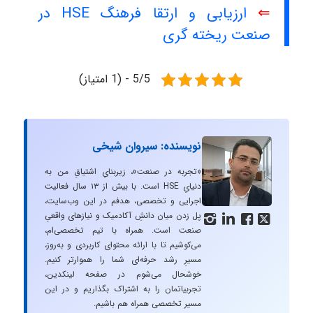
⇐
ارزیابی و ارتقا فرهنگ HSE در
صنعت ریخته گری
5/5 - (1 امتیاز)
نویسنده: سیروان شیخی
«تجربه در صنعت»، زیربنایِ اشتیاقِ من به
دنیایِ HSE است. با بیش از ۱۳ سال فعالیت
اجرایی و تخصصی، هدفم در این وب‌سایت،
پل زدن میان دانشِ آکادمیک و نیازهای واقعیِ




صنعت است. همراه با تیم تخصصی‌ام،
می‌کوشیم تا با ارائه محتوای کاربردی و به‌روز،
مسیرِ رشد حرفه‌ای شما را هموارتر کنیم.
خوشحال می‌شوم در صفحه لینکدین،
تجربیاتمان را به اشتراک بگذاریم و در این
مسیر تخصصی همراه هم باشیم.