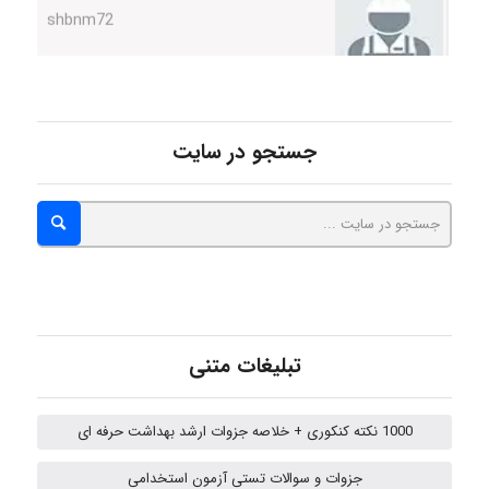
Minoo1375
Sara
جستجو در سایت
ZAK
vali
تبلیغات متنی
fahimeh sheibani
1000 نکته کنکوری + خلاصه جزوات ارشد بهداشت حرفه ای
جزوات و سوالات تستی آزمون استخدامی