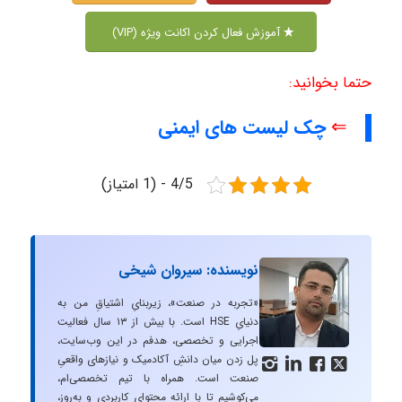
آموزش فعال کردن اکانت ویژه (VIP)
حتما بخوانید:
⇐
چک لیست های ایمنی
4/5 - (1 امتیاز)
نویسنده: سیروان شیخی
«تجربه در صنعت»، زیربنایِ اشتیاقِ من به
دنیایِ HSE است. با بیش از ۱۳ سال فعالیت
اجرایی و تخصصی، هدفم در این وب‌سایت،
پل زدن میان دانشِ آکادمیک و نیازهای واقعیِ




صنعت است. همراه با تیم تخصصی‌ام،
می‌کوشیم تا با ارائه محتوای کاربردی و به‌روز،