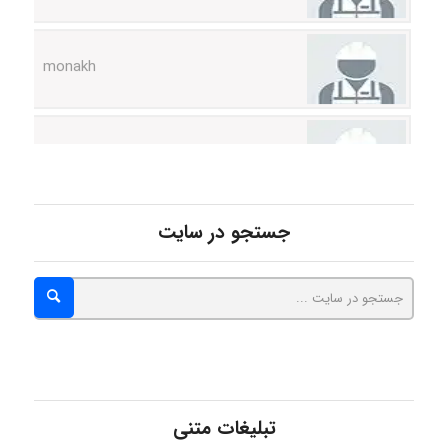
monakh
Rtk2099
Arshiaaihsra
جستجو در سایت
ABOALFZAL ZAREI
nima5534
تبلیغات متنی