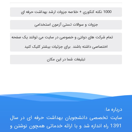
arman.m
1000 نکته کنکوری + خلاصه جزوات ارشد بهداشت حرفه ای
جزوات و سوالات تستی آزمون استخدامی
Hasan haghparast
تمام شرکت های دولتی و خصوصی در سایت می توانند یک صفحه
اختصاصی داشته باشند. برای جزئیات بیشتر کلیک کنید
Shamim.khojasteh74
تبلیغات شما در این مکان
ARAMOH12002
Hagar
درباره ما:
سایت تخصصی دانشجویان بهداشت حرفه ای در سال
1391 راه اندازه شد و با ارائه خدماتی همچون نوشتن و
monakh