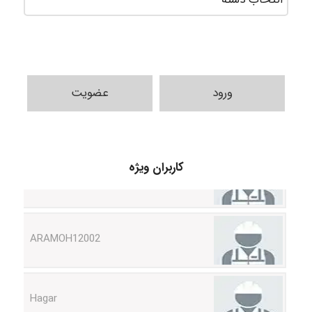
ورود
عضویت
Shamim.khojasteh74
کاربران ویژه
ARAMOH12002
Hagar