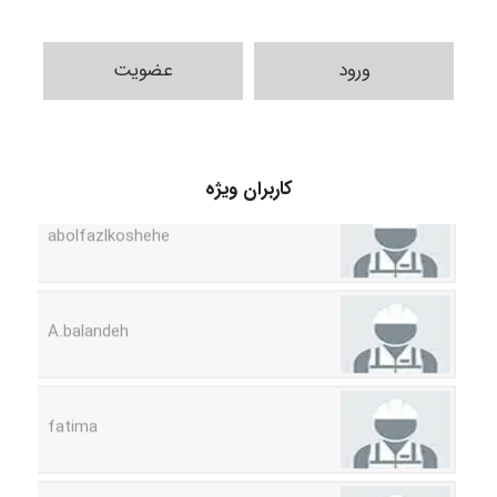
ورود
عضویت
کاربران ویژه
abolfazlkoshehe
A.balandeh
fatima
Jafar Tym