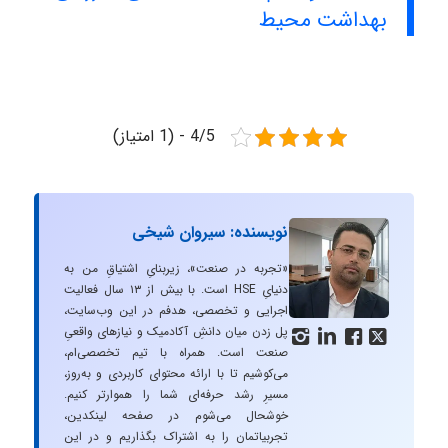
بهداشت محیط
4/5 - (1 امتیاز)
نویسنده: سیروان شیخی
«تجربه در صنعت»، زیربنایِ اشتیاقِ من به
دنیایِ HSE است. با بیش از ۱۳ سال فعالیت
اجرایی و تخصصی، هدفم در این وب‌سایت،
پل زدن میان دانشِ آکادمیک و نیازهای واقعیِ




صنعت است. همراه با تیم تخصصی‌ام،
می‌کوشیم تا با ارائه محتوای کاربردی و به‌روز،
مسیرِ رشد حرفه‌ای شما را هموارتر کنیم.
خوشحال می‌شوم در صفحه لینکدین،
تجربیاتمان را به اشتراک بگذاریم و در این