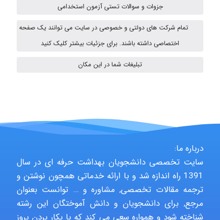
جزوات و سوالات تستی آزمون استخدامی
تمام شرکت های دولتی و خصوصی در سایت می توانند یک صفحه
emami
اختصاصی داشته باشند. برای جزئیات بیشتر کلیک کنید
تبلیغات شما در این مکان
abolfazlkoshehe
A.balandeh
درباره ما:
fatima
سایت تخصصی دانشجویان بهداشت حرفه ای در سال
1391 راه اندازه شد و با ارائه خدماتی همچون نوشتن و
ترجمه مقالات تخصصی, مشاوره و … توانست بعنوان
Jafar Tym
مرجع, برای دانشجویان و دانش آموختگان این رشته
شناخته شود و همواره سعی می کند که با بکار بردن بروز