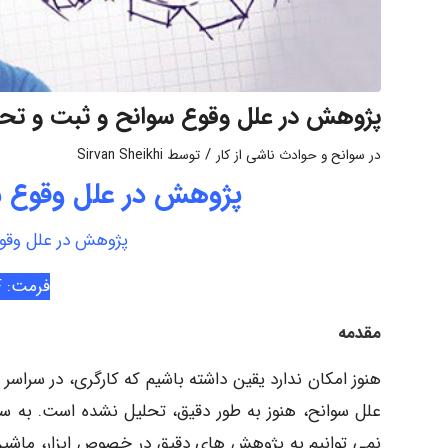
پژوهش در علل وقوع سوانح و ثبت و تحلي
/
در
سوانح و حوادث ناشی از کار
توسط
Sirvan Sheikhi
پژوهش در علل وقوع سو
پژوهش در علل وقوع
فرمت: PDF
مقدمه
هنوز امکان ندارد یقین داشته باشیم که کارگری، در سراس
علل سوانح، هنوز به طور دقیق، تحلیل نشده است. به س
نمی توانیم به پژوهش های دقیق در خصوص ابزار، ماشین