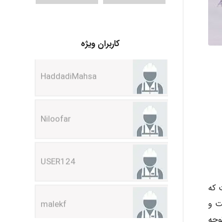
HaddadiMahsa
کاربران ویژه
Niloofar
USER124
malekf
 که
abolfazlkoshehe
ت و
وجه