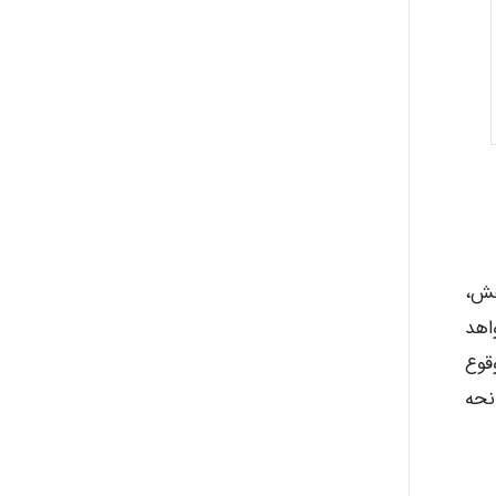
abolfazlkoshehe
A.balandeh
fatima
هش،
Jafar Tym
اهد
در علل وقوع
aghajari vahid
نحه