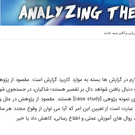
زیابی و آنالیز شبه حادثه
 در گزارش ها بسته به موارد کاربرد گزارش است. مقصود از پژو
ه دنبال یافتن شواهد دال بر تقصیر هستند؛ شاکیان، در جستجوی شو
مستلزم غرامتند و نیز؛ کارآموزان، نیازمند مطالب کافی برای نمونه پژوهی [case study] هستند. مقصود از پژوهش 
 عبارت است از تعیین این امر که آیا می توان از وقوع مجدد هر سا
ی، روال های آموزش عملی و اطلاع رسانی، کاهش داد یا خیر.