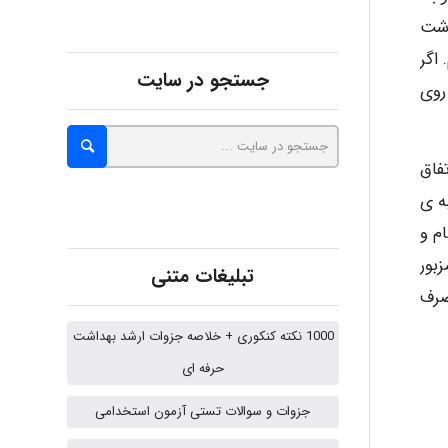
اشت
abolfazlkoshehe
اگر
جستجو در سایت
روی
A.balandeh
فاق
ه ی
fatima
م و
بور
تبلیغات متنی
صرف
Jafar Tym
1000 نکته کنکوری + خلاصه جزوات ارشد بهداشت
حرفه ای
aghajari vahid
جزوات و سوالات تستی آزمون استخدامی