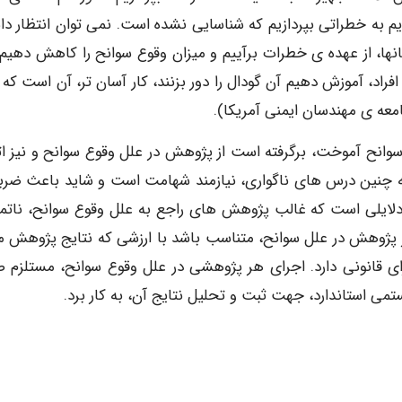
ویم به خطراتی بپردازیم که شناسایی نشده است. نمی توان انتظار د
ها، از عهده ی خطرات برآییم و میزان وقوع سوانح را کاهش دهیم. 
اد، آموزش دهیم آن گودال را دور بزنند، کار آسان تر، آن است که 
معه ی مهندسان ایمنی آمریکا).
وانح آموخت، برگرفته است از پژوهش در علل وقوع سوانح و نیز ات
ه چنین درس های ناگواری، نیازمند شهامت است و شاید باعث ضرب
 دلایلی است که غالب پژوهش های راجع به علل وقوع سوانح، ناتما
ر پژوهش در علل سوانح، متناسب باشد با ارزشی که نتایج پژوهش مز
ای قانونی دارد. اجرای هر پژوهشی در علل وقوع سوانح، مستلزم 
ی استاندارد، جهت ثبت و تحلیل نتایج آن، به کار برد.