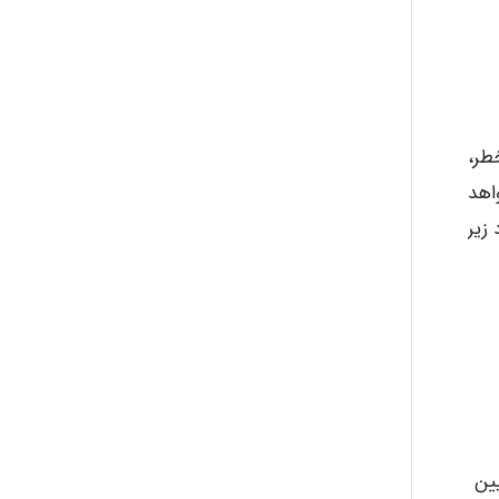
طر،
اهد
زیر
ین