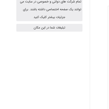
تمام شرکت های دولتی و خصوصی در سایت می
HaddadiMahsa
توانند یک صفحه اختصاصی داشته باشند. برای
جزئیات بیشتر کلیک کنید
Niloofar
تبلیغات شما در این مکان
USER124
malekf
abolfazlkoshehe