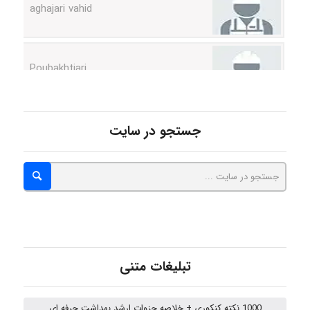
Poubakhtiari
Alirez0990
جستجو در سایت
hosein abdolvand
Kati
تبلیغات متنی
emami
1000 نکته کنکوری + خلاصه جزوات ارشد بهداشت حرفه ای