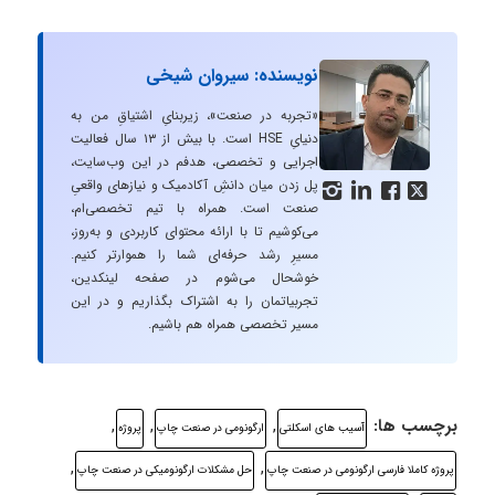
نویسنده: سیروان شیخی
«تجربه در صنعت»، زیربنایِ اشتیاقِ من به
دنیایِ HSE است. با بیش از ۱۳ سال فعالیت
اجرایی و تخصصی، هدفم در این وب‌سایت،
پل زدن میان دانشِ آکادمیک و نیازهای واقعیِ




صنعت است. همراه با تیم تخصصی‌ام،
می‌کوشیم تا با ارائه محتوای کاربردی و به‌روز،
مسیرِ رشد حرفه‌ای شما را هموارتر کنیم.
خوشحال می‌شوم در صفحه لینکدین،
تجربیاتمان را به اشتراک بگذاریم و در این
مسیر تخصصی همراه هم باشیم.
برچسب ها:
,
,
,
آسیب های اسکلتی
ارگونومی در صنعت چاپ
پروژه
,
,
پروژه کاملا فارسی ارگونومی در صنعت چاپ
حل مشکلات ارگونومیکی در صنعت چاپ