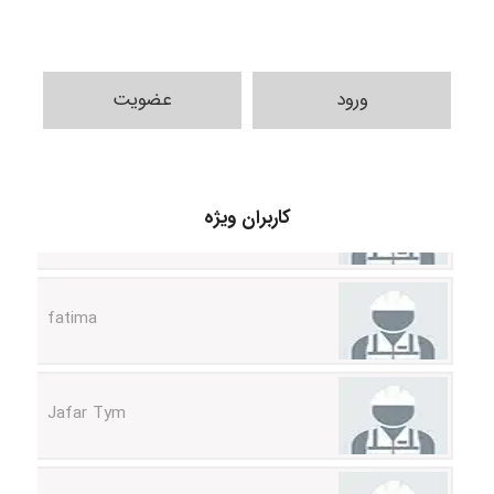
ورود
عضویت
A.balandeh
کاربران ویژه
fatima
Jafar Tym
aghajari vahid