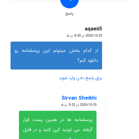
پاسخ
aqaeii5
گفته:
2020-10-25 در 8:30 ب.ظ
از کدام بخش میتونم این پرسشنامه رو
دانلود کنم؟
برای پاسخ دادن وارد شوید
Sirvan Sheikhi
گفته:
2020-10-25 در 9:22 ب.ظ
پرسشنامه ها در همین پست قرار
گرفته. می تونید کپی کنید و در فایل