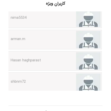
کاربران ویژه
nima5534
arman.m
Hasan haghparast
shbnm72
Minoo1375
Sara