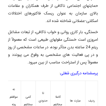
حمایتهای اجتماعی ناکافی از طرف همکاران و مقامات
بالای سازمان به عنوان ریسک فاکتورهای اختلالات
اسکلتی-عضلانی شناخته شده اند.
خستگی، بار کاری روانی و خواب ناکافی، از تبعات مشاغل
امروزی است خستگی مقولهای طبیعی است که معمولاً از
ریتم 24 ساعته بدن متأثر بوده، در ساعات مشخصی از روز
و در پی فعالیت های مشخصی به وقوع می پیوندد و
معمولاً پس از استراحت مناسب از بین میرود.
پرسشنامه درگیری شغلی
:
نه
تا
کاملا
کمی
موافقم
ک
ردیف
عبارت ها
حدودی
مخالفم
مخالفم
ونه
موا