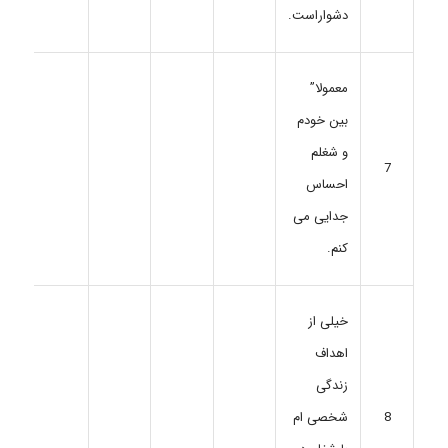
دشواراست.
معمولا”
بین خودم
و شغلم
7
احساس
جدایی می
کنم.
خیلی از
اهداف
زندگی
8
شخصی ام