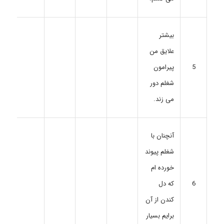
بیشتر
علایق من
5
پیرامون
شغلم دور
می زند.
آنچنان با
شغلم پیوند
خورده ام
6
که دل
کندن از آن
برایم بسیار