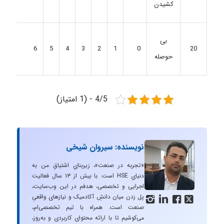
کشیدن
بی
6
5
4
3
2
1
0
20
حوصله
4/5 - (1 امتیاز)
نویسنده: سیروان شیخی
«تجربه در صنعت»، زیربنایِ اشتیاقِ من به
دنیایِ HSE است. با بیش از ۱۳ سال فعالیت
اجرایی و تخصصی، هدفم در این وب‌سایت،
پل زدن میان دانشِ آکادمیک و نیازهای واقعیِ




صنعت است. همراه با تیم تخصصی‌ام،
می‌کوشیم تا با ارائه محتوای کاربردی و به‌روز،