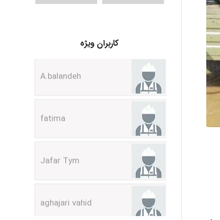
A.balandeh
کاربران ویژه
fatima
Jafar Tym
aghajari vahid
Poubakhtiari