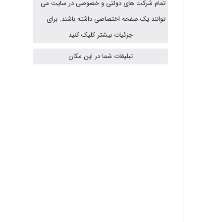
تمام شرکت های دولتی و خصوصی در سایت می
A.balandeh
توانند یک صفحه اختصاصی داشته باشند. برای
جزئیات بیشتر کلیک کنید
تبلیغات شما در این مکان
fatima
Jafar Tym
aghajari vahid
Poubakhtiari