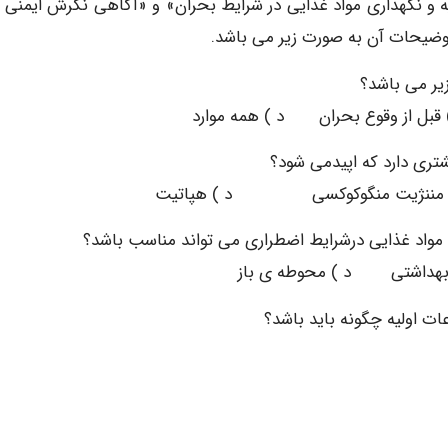
 و نگهداری مواد غذایی در شرایط بحران» و «آگاهی نگرش ایمنی م
وضیحات آن به صورت زیر می باشد.
قبل از وقوع بحران د ) همه موارد
ننژیت منگوکوکسی د ) هپاتیت
اشتی د ) محوطه ی باز