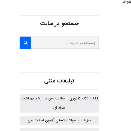
واد
Alirez0990
جستجو در سایت
hosein abdolvand
Kati
تبلیغات متنی
emami
1000 نکته کنکوری + خلاصه جزوات ارشد بهداشت
حرفه ای
ehtesham
جزوات و سوالات تستی آزمون استخدامی