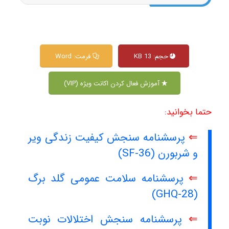
حجم: 13 KB
فرمت: Word
آموزش فعال کردن اکانت ویژه (VIP)
حتما بخوانید:
⇐
پرسشنامه سنجش کیفیت زندگی ویر
و شربورن (SF-36)
⇐
پرسشنامه سلامت عمومی گلد برگ
(GHQ-28)
⇐
پرسشنامه سنجش اختلالات نوبت