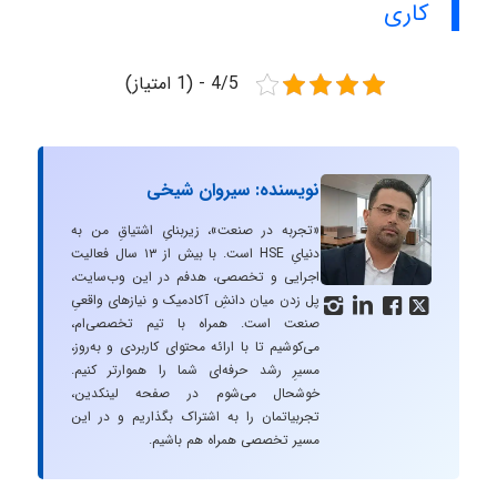
کاری
4/5 - (1 امتیاز)
نویسنده: سیروان شیخی
«تجربه در صنعت»، زیربنایِ اشتیاقِ من به
دنیایِ HSE است. با بیش از ۱۳ سال فعالیت
اجرایی و تخصصی، هدفم در این وب‌سایت،
پل زدن میان دانشِ آکادمیک و نیازهای واقعیِ




صنعت است. همراه با تیم تخصصی‌ام،
می‌کوشیم تا با ارائه محتوای کاربردی و به‌روز،
مسیرِ رشد حرفه‌ای شما را هموارتر کنیم.
خوشحال می‌شوم در صفحه لینکدین،
تجربیاتمان را به اشتراک بگذاریم و در این
مسیر تخصصی همراه هم باشیم.