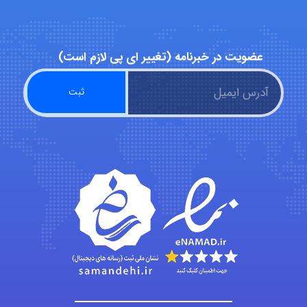
ZAK
عضویت در خبرنامه (تغییر ای پی لازم است)
vali
fahimeh sheibani
HaddadiMahsa
Niloofar