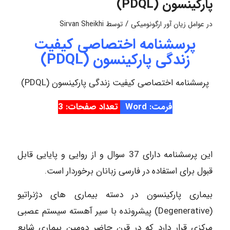
پارکینسون (PDQL)
/
در
عوامل زیان آور ارگونومیکی
توسط
Sirvan Sheikhi
پرسشنامه اختصاصی کیفیت
زندگی پارکینسون (PDQL)
پرسشنامه اختصاصی کیفیت زندگی پارکینسون (PDQL)
فرمت: Word
تعداد صفحات: 3
این پرسشنامه دارای 37 سوال و از روایی و پایایی قابل
قبول برای استفاده در فارسی زبانان برخوردار است.
بیماری پارکینسون در دسته بیماری های دژنراتیو
(Degenerative) پیشرونده با سیر آهسته سیستم عصبی
مرکزی قرار دارد که در قرن حاضر دومین بیماری شایع