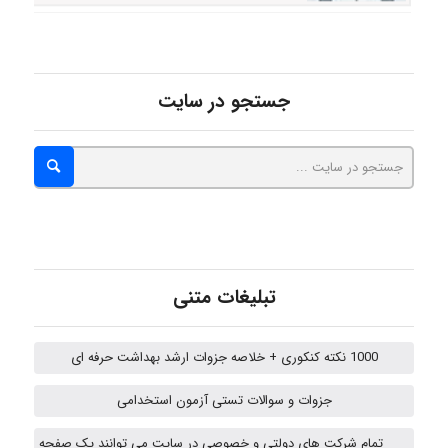
Sara
جستجو در سایت
ZAK
vali
fahimeh sheibani
تبلیغات متنی
1000 نکته کنکوری + خلاصه جزوات ارشد بهداشت حرفه ای
HaddadiMahsa
جزوات و سوالات تستی آزمون استخدامی
تمام شرکت های دولتی و خصوصی در سایت می توانند یک صفحه