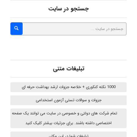
جستجو در سایت
vali
fahimeh sheibani
تبلیغات متنی
HaddadiMahsa
1000 نکته کنکوری + خلاصه جزوات ارشد بهداشت حرفه ای
جزوات و سوالات تستی آزمون استخدامی
Niloofar
تمام شرکت های دولتی و خصوصی در سایت می توانند یک صفحه
اختصاصی داشته باشند. برای جزئیات بیشتر کلیک کنید
arman.m
تبلیغات شما در این مکان