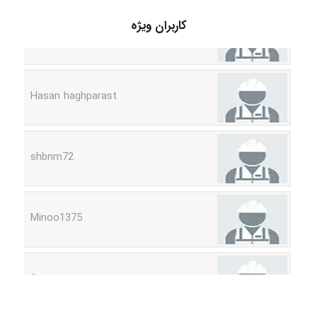
arman.m
کاربران ویژه
Hasan haghparast
shbnm72
Minoo1375
Sara
ZAK