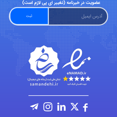
عضویت در خبرنامه (تغییر ای پی لازم است)
vali
fahimeh sheibani
HaddadiMahsa
Niloofar