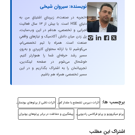
نویسنده: سیروان شیخی
«تجربه در صنعت»، زیربنایِ اشتیاقِ من به
دنیایِ HSE است. با بیش از ۱۳ سال فعالیت
اجرایی و تخصصی، هدفم در این وب‌سایت،
پل زدن میان دانشِ آکادمیک و نیازهای واقعیِ




صنعت است. همراه با تیم تخصصی‌ام،
می‌کوشیم تا با ارائه محتوای کاربردی و به‌روز،
مسیرِ رشد حرفه‌ای شما را هموارتر کنیم.
خوشحال می‌شوم در صفحه لینکدین،
تجربیاتمان را به اشتراک بگذاریم و در این
مسیر تخصصی همراه هم باشیم.
برچسب ها:
,
,
اثرات دیررس تشعشع با مقدار کم
اثرات ناشی از پرتوهای یونساز
,
پرتو میکروویو و پرتو فرکانس رادیویی
پیشگیری و حفاظت در برابر پرتوهای یونیزان
اشتراک این مطلب