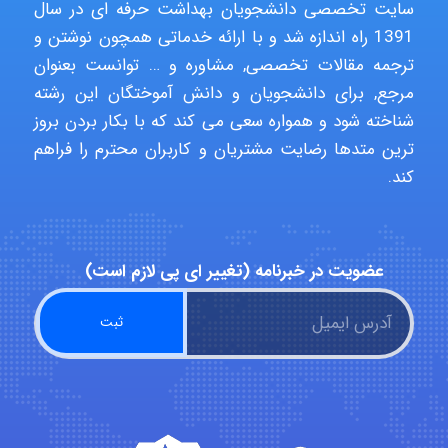
سایت تخصصی دانشجویان بهداشت حرفه ای در سال
1391 راه اندازه شد و با ارائه خدماتی همچون نوشتن و
malekf
ترجمه مقالات تخصصی, مشاوره و … توانست بعنوان
مرجع, برای دانشجویان و دانش آموختگان این رشته
شناخته شود و همواره سعی می کند که با بکار بردن بروز
abolfazlkoshehe
ترین متدها رضایت مشتریان و کاربران محترم را فراهم
کند.
abolfazlkoshehe
عضویت در خبرنامه (تغییر ای پی لازم است)
A.balandeh
fatima