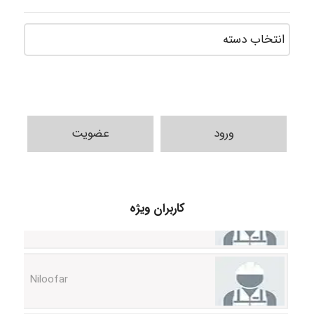
ورود
عضویت
HaddadiMahsa
کاربران ویژه
Niloofar
USER124