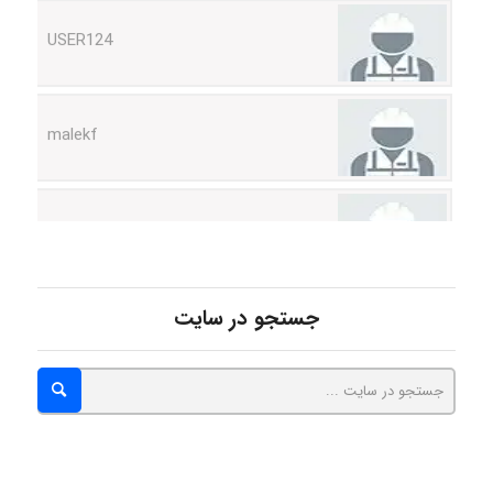
malekf
abolfazlkoshehe
abolfazlkoshehe
جستجو در سایت
A.balandeh
fatima