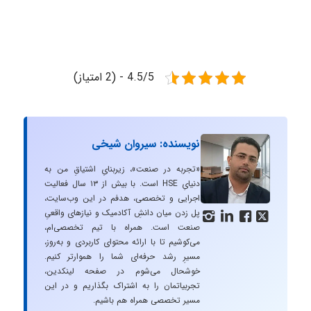
4.5/5 - (2 امتیاز)
نویسنده: سیروان شیخی
«تجربه در صنعت»، زیربنایِ اشتیاقِ من به
دنیایِ HSE است. با بیش از ۱۳ سال فعالیت
اجرایی و تخصصی، هدفم در این وب‌سایت،
پل زدن میان دانشِ آکادمیک و نیازهای واقعیِ




صنعت است. همراه با تیم تخصصی‌ام،
می‌کوشیم تا با ارائه محتوای کاربردی و به‌روز،
مسیرِ رشد حرفه‌ای شما را هموارتر کنیم.
خوشحال می‌شوم در صفحه لینکدین،
تجربیاتمان را به اشتراک بگذاریم و در این
مسیر تخصصی همراه هم باشیم.