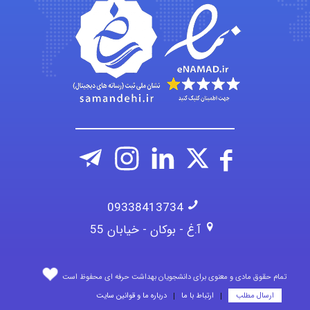
hosein abdolvand
Kati
09338413734
آ.غ - بوکان - خیابان 55
تمام حقوق مادی و معنوی برای دانشجویان بهداشت حرفه ای محفوظ است
ارسال مطلب
ارتباط با ما
درباره ما و قوانین سایت