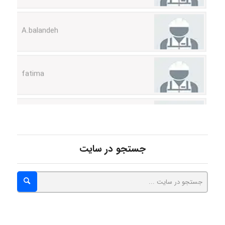
A.balandeh
fatima
Jafar Tym
aghajari vahid
جستجو در سایت
Poubakhtiari