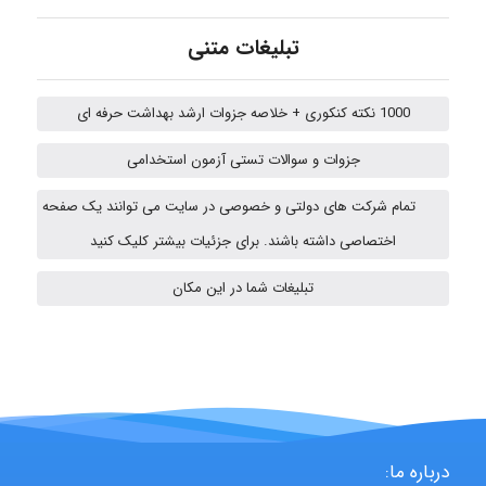
Alirez0990
تبلیغات متنی
hosein abdolvand
1000 نکته کنکوری + خلاصه جزوات ارشد بهداشت حرفه ای
جزوات و سوالات تستی آزمون استخدامی
Kati
تمام شرکت های دولتی و خصوصی در سایت می توانند یک صفحه
اختصاصی داشته باشند. برای جزئیات بیشتر کلیک کنید
تبلیغات شما در این مکان
abolfazlkoshehe
abolfazlkoshehe
درباره ما:
A.balandeh