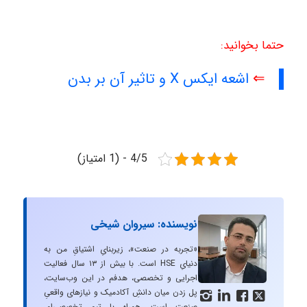
حتما بخوانید:
⇐
اشعه ایکس X و تاثیر آن بر بدن
4/5 - (1 امتیاز)
نویسنده: سیروان شیخی
«تجربه در صنعت»، زیربنایِ اشتیاقِ من به
دنیایِ HSE است. با بیش از ۱۳ سال فعالیت
اجرایی و تخصصی، هدفم در این وب‌سایت،
پل زدن میان دانشِ آکادمیک و نیازهای واقعیِ




صنعت است. همراه با تیم تخصصی‌ام،