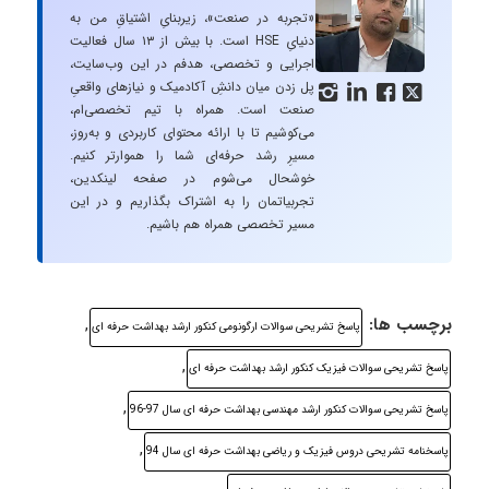
«تجربه در صنعت»، زیربنایِ اشتیاقِ من به
دنیایِ HSE است. با بیش از ۱۳ سال فعالیت
اجرایی و تخصصی، هدفم در این وب‌سایت،
پل زدن میان دانشِ آکادمیک و نیازهای واقعیِ




صنعت است. همراه با تیم تخصصی‌ام،
می‌کوشیم تا با ارائه محتوای کاربردی و به‌روز،
مسیرِ رشد حرفه‌ای شما را هموارتر کنیم.
خوشحال می‌شوم در صفحه لینکدین،
تجربیاتمان را به اشتراک بگذاریم و در این
مسیر تخصصی همراه هم باشیم.
برچسب ها:
,
پاسخ تشریحی سوالات ارگونومی کنکور ارشد بهداشت حرفه ای
,
پاسخ تشریحی سوالات فیزیک کنکور ارشد بهداشت حرفه ای
,
پاسخ تشریحی سوالات کنکور ارشد مهندسی بهداشت حرفه ای سال 97-96
,
پاسخنامه تشریحی دروس فیزیک و ریاضی بهداشت حرفه ای سال 94