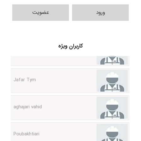
ورود
عضویت
fatemeh mirzaie
کاربران ویژه
Jafar Tym
aghajari vahid
Poubakhtiari