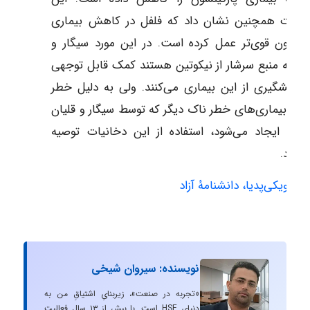
قیقات همچنین نشان داد که فلفل در کاهش بیماری
کینسون قوی‌تر عمل کرده است. در این مورد سیگار و
ان که منبع سرشار از نیکوتین هستند کمک قابل توجهی
ی پیشگیری از این بیماری می‌کنند. ولی به دلیل خطر
لا به بیماری‌های خطر ناک دیگر که توسط سیگار و قلیان
بدن ایجاد می‌شود، استفاده از این دخانیات توصیه
‌شود.
ع:از
ویکی‌پدیا، دانشنامهٔ آزاد
نویسنده: سیروان شیخی
«تجربه در صنعت»، زیربنایِ اشتیاقِ من به
دنیایِ HSE است. با بیش از ۱۳ سال فعالیت