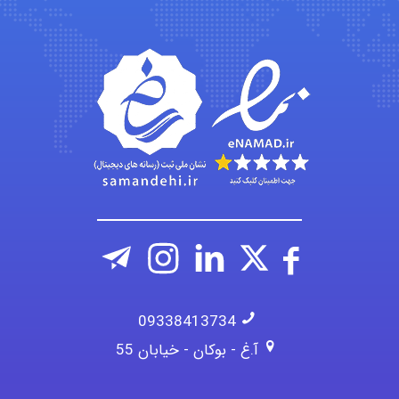
roya_boostani
amir
Fateme896
09338413734
آ.غ - بوکان - خیابان 55