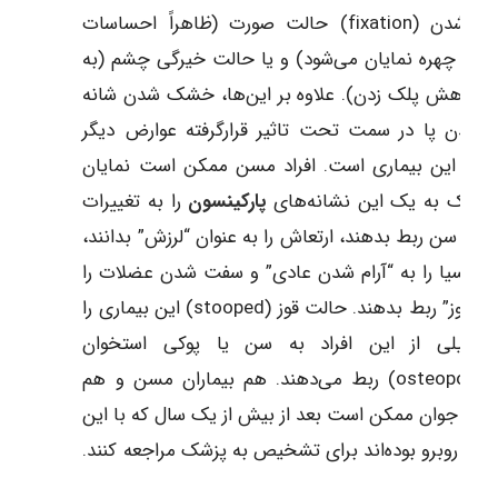
ثابت شدن (fixation) حالت صورت (ظاهراً احساسات
 بر چهره نمایان می‌شود) و یا حالت خیرگی چشم (به
ل کاهش پلک زدن). علاوه بر این‌ها، خشک شدن شانه
لنگیدن پا در سمت تحت تاثیر قرارگرفته عوارض دیگر
دی) این بیماری است. افراد مسن ممکن است نمایان
ن یک به یک این نشانه‌های
پارکینسون
را به تغییرات
ایش سن ربط بدهند، ارتعاش را به عنوان “لرزش” بدانند،
دیکنسیا را به “آرام شدن عادی” و سفت شدن عضلات را
به “آرتروز” ربط بدهند. حالت قوز (stooped) این بیماری را
 خیلی از این افراد به سن یا پوکی استخوان
(osteoporosis) ربط می‌دهند. هم بیماران مسن و هم
اران جوان ممکن است بعد از بیش از یک سال که با این
رض روبرو بوده‌اند برای تشخیص به پزشک مراجعه کنند.