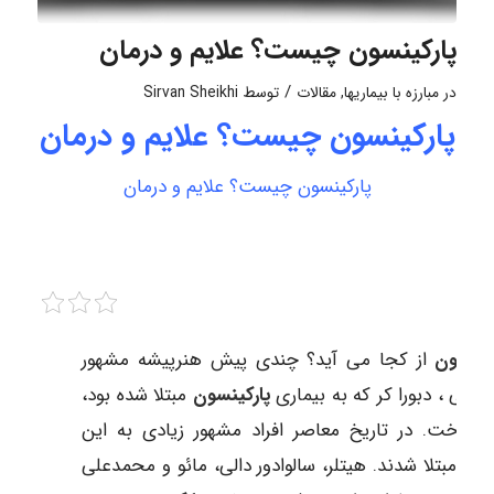
پارکینسون چیست؟ علایم و درمان
/
در
مبارزه با بیماریها
,
مقالات
توسط
Sirvan Sheikhi
پارکینسون چیست؟ علایم و درمان
پارکینسون چیست؟ علایم و درمان
کینسون
از کجا می‌ آید؟ چندی پیش هنرپیشه مشهور
لیسی ، دبورا کر که به بیماری
پارکینسون
مبتلا شده بود،
 باخت. در تاریخ معاصر افراد مشهور زیادی به این
اری مبتلا شدند. هیتلر، سالوادور دالی، مائو و محمدعلی