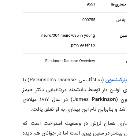
ادگان بیماری‌ها
9651
دلاین پلاس
000755
ی‌مدیسین
neuro/304 neuro/635 in young
pmr/99 rehab
رور ژن
Parkinson Disease Overview
ماری
پارکینسون
(به انگلیسی:
Parkinson’s Disease
) یا
ی دکتر جیمز
کینسون
(James
Parkinson
) در سال ۱۸۱۷ میلادی
یف شد و بنابراین نام این بیماری به او تعلق یافت.
ن بیماری همان لرزش در وضعیت استراحت است که
ع آن بیشتر در سنین پیری است اما در جوانان هم دیده