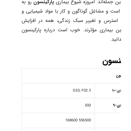
 از این جمله‌اند. امروزه شیوع بیماری
پارکینسون
رو به
ایش است و مشاغل گوناگون و کار با مواد شیمیایی و
عتی، استرس و تغییر سبک زندگی، همه در افزایش
ع این بیماری مؤثرند. خوب است درباره پارکینسون
تر بدانید.
رکینسون
ارکینسون
ی‌سی‌دی-۱۰
G20, F02.3
ی‌سی‌دی-۹
332
ُمیم
556500
168600