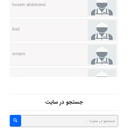
Kati
emami
ehtesham
Iman Hosseini
جستجو در سایت
Chehri