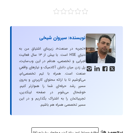
نویسنده: سیروان شیخی
«تجربه در صنعت»، زیربنایِ اشتیاقِ من به
دنیایِ HSE است. با بیش از ۱۳ سال فعالیت
اجرایی و تخصصی، هدفم در این وب‌سایت،
پل زدن میان دانشِ آکادمیک و نیازهای واقعیِ




صنعت است. همراه با تیم تخصصی‌ام،
می‌کوشیم تا با ارائه محتوای کاربردی و به‌روز،
مسیرِ رشد حرفه‌ای شما را هموارتر کنیم.
خوشحال می‌شوم در صفحه لینکدین،
تجربیاتمان را به اشتراک بگذاریم و در این
مسیر تخصصی همراه هم باشیم.
برچسب ها:
وظایف مسئول ایمنی بلند کردن و جابجایی بار با جرثقال