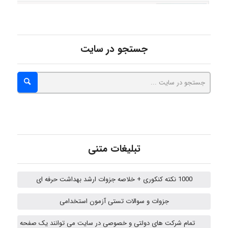
shbnm72
جستجو در سایت
Minoo1375
Sara
ZAK
تبلیغات متنی
1000 نکته کنکوری + خلاصه جزوات ارشد بهداشت حرفه ای
vali
جزوات و سوالات تستی آزمون استخدامی
تمام شرکت های دولتی و خصوصی در سایت می توانند یک صفحه
fahimeh sheibani