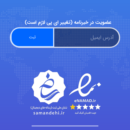
Minoo1375
عضویت در خبرنامه (تغییر ای پی لازم است)
Sara
ZAK
vali
fahimeh sheibani