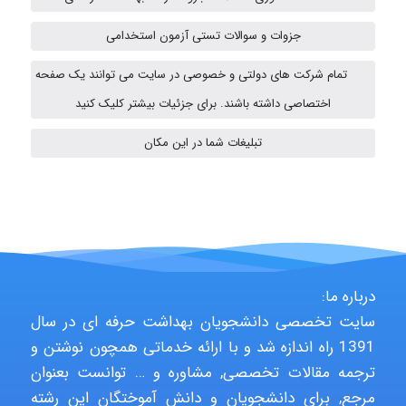
ABOALFZAL ZAREI
جزوات و سوالات تستی آزمون استخدامی
تمام شرکت های دولتی و خصوصی در سایت می توانند یک صفحه
nima5534
اختصاصی داشته باشند. برای جزئیات بیشتر کلیک کنید
تبلیغات شما در این مکان
arman.m
Hasan haghparast
درباره ما:
سایت تخصصی دانشجویان بهداشت حرفه ای در سال
shbnm72
1391 راه اندازه شد و با ارائه خدماتی همچون نوشتن و
ترجمه مقالات تخصصی, مشاوره و … توانست بعنوان
مرجع, برای دانشجویان و دانش آموختگان این رشته