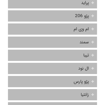
پراید
پژو 206
ام وی ام
سمند
تیبا
ال نود
پژو پارس
زانتیا