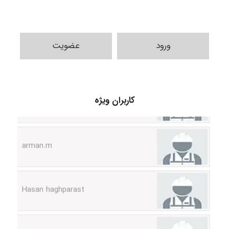
ABOALFZAL ZAREI
ورود
عضویت
nima5534
کاربران ویژه
arman.m
Hasan haghparast
shbnm72