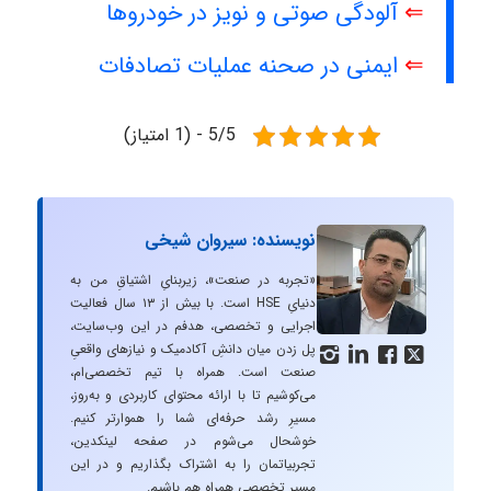
⇐
آلودگی صوتی و نویز در خودروها
⇐
ایمنی در صحنه عملیات تصادفات
5/5 - (1 امتیاز)
نویسنده: سیروان شیخی
«تجربه در صنعت»، زیربنایِ اشتیاقِ من به
دنیایِ HSE است. با بیش از ۱۳ سال فعالیت
اجرایی و تخصصی، هدفم در این وب‌سایت،
پل زدن میان دانشِ آکادمیک و نیازهای واقعیِ




صنعت است. همراه با تیم تخصصی‌ام،
می‌کوشیم تا با ارائه محتوای کاربردی و به‌روز،
مسیرِ رشد حرفه‌ای شما را هموارتر کنیم.
خوشحال می‌شوم در صفحه لینکدین،
تجربیاتمان را به اشتراک بگذاریم و در این
مسیر تخصصی همراه هم باشیم.