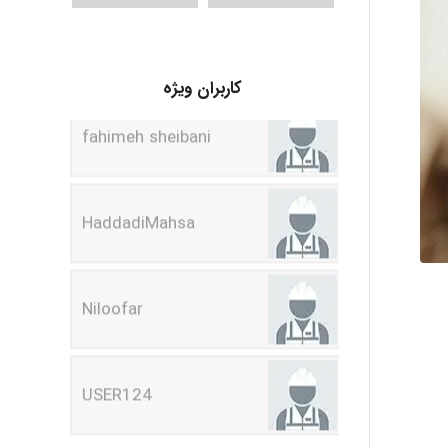
fahimeh sheibani
کاربران ویژه
HaddadiMahsa
Niloofar
USER124
malekf