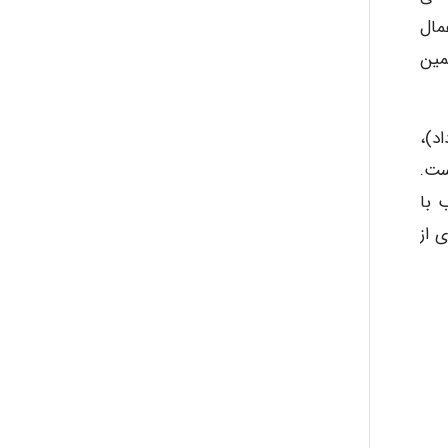
ر شکل ۱، کنترل ها اجراء شوند یعنی اول مرحله ۱ از اعمال
 می شود و به همین
abolfazlkoshehe
د)،
ست.
A.balandeh
اسب با
 از
fatima
Jafar Tym