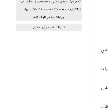
تمام شرکت های دولتی و خصوصی در سایت می
fahimeh sheibani
توانند یک صفحه اختصاصی داشته باشند. برای
جزئیات بیشتر کلیک کنید
HaddadiMahsa
تبلیغات شما در این مکان
Niloofar
ساس
USER124
 با
malekf
انی
ظتی
abolfazlkoshehe