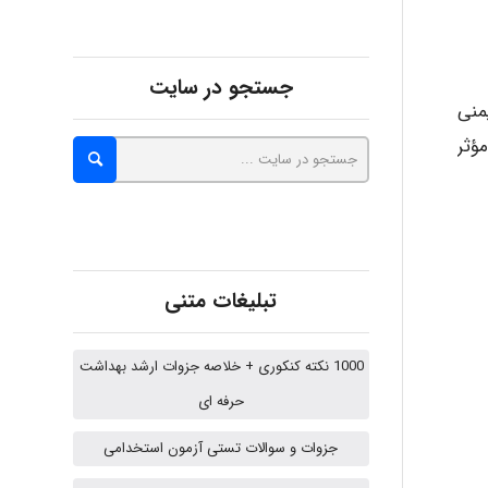
abolfazlkoshehe
جستجو در سایت
منی
abolfazlkoshehe
ؤثر
A.balandeh
تبلیغات متنی
fatima
1000 نکته کنکوری + خلاصه جزوات ارشد بهداشت
حرفه ای
Jafar Tym
جزوات و سوالات تستی آزمون استخدامی