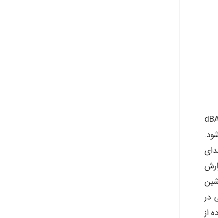
ی ایجاد شده در کارگاه صنایع چوب و درودگری می تواند به شنوایی آسیب برساند. اره میزی صدایی به میزان dBA
ی می شود.
دای
ارش
شین
 در
ه از