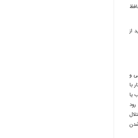
افظ
 از
ی و
 با
ب یا
رود
لال
شدن