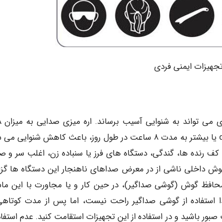
تجهیزات ایمنی فردی
میزان صدا
۸۷-۹۴ تولید می کند. مواجه شدن با سطح صدای dBA ۸۵ یا بیشتر به مدت ۸ ساعت در طول روز، باعث کاهش شنوای
کف رنده ها، گندگی، دستگاه های فرز یا سنباده زن، اغلب سر و ص
ر گوش داخلی ناشی از در معرض صداهای ناهنجار این دستگاه ها گز
محافظ گوش (گوشی صداگیر)، در حین کار و یا مجاورت با این ما
دا استفاده از گوشی صداگیر راحت نیست، اما پس از مدت کوتاهی
صبور باشید و در استفاده از این تجهیزات استقامت کنید. عدم استفاد