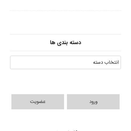
دسته بندی ها
ورود
عضویت
nima5534