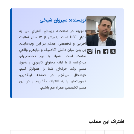
نویسنده: سیروان شیخی
«تجربه در صنعت»، زیربنایِ اشتیاقِ من به
دنیایِ HSE است. با بیش از ۱۳ سال فعالیت
اجرایی و تخصصی، هدفم در این وب‌سایت،
پل زدن میان دانشِ آکادمیک و نیازهای واقعیِ




صنعت است. همراه با تیم تخصصی‌ام،
می‌کوشیم تا با ارائه محتوای کاربردی و به‌روز،
مسیرِ رشد حرفه‌ای شما را هموارتر کنیم.
خوشحال می‌شوم در صفحه لینکدین،
تجربیاتمان را به اشتراک بگذاریم و در این
مسیر تخصصی همراه هم باشیم.
اشتراک این مطلب