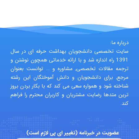
Hasan haghparast
درباره ما:
shbnm72
سایت تخصصی دانشجویان بهداشت حرفه ای در سال
1391 راه اندازه شد و با ارائه خدماتی همچون نوشتن و
ترجمه مقالات تخصصی, مشاوره و … توانست بعنوان
Minoo1375
مرجع, برای دانشجویان و دانش آموختگان این رشته
شناخته شود و همواره سعی می کند که با بکار بردن بروز
ترین متدها رضایت مشتریان و کاربران محترم را فراهم
Sara
کند.
ZAK
عضویت در خبرنامه (تغییر ای پی لازم است)