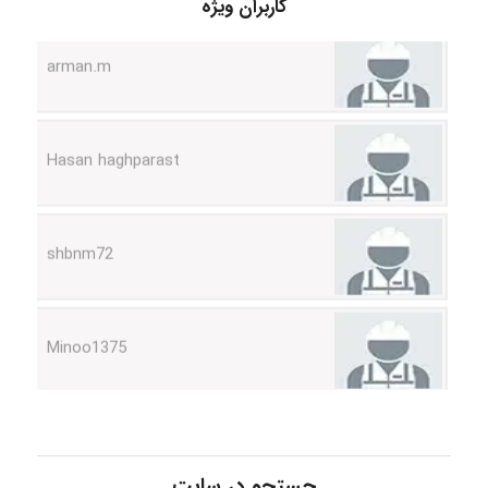
arman.m
کاربران ویژه
Hasan haghparast
shbnm72
Minoo1375
Sara
ZAK
جستجو در سایت