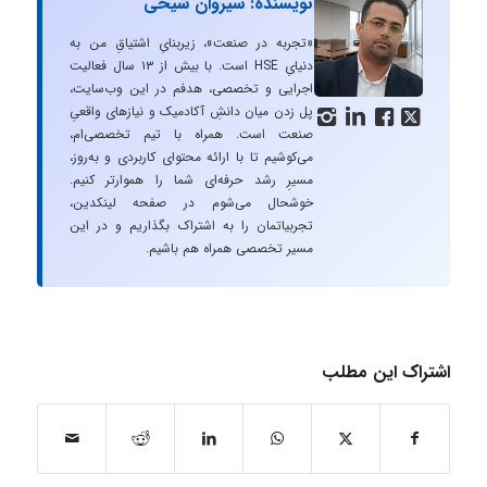
نویسنده: سیروان شیخی
«تجربه در صنعت»، زیربنایِ اشتیاقِ من به
دنیایِ HSE است. با بیش از ۱۳ سال فعالیت
اجرایی و تخصصی، هدفم در این وب‌سایت،
پل زدن میان دانشِ آکادمیک و نیازهای واقعیِ




صنعت است. همراه با تیم تخصصی‌ام،
می‌کوشیم تا با ارائه محتوای کاربردی و به‌روز،
مسیرِ رشد حرفه‌ای شما را هموارتر کنیم.
خوشحال می‌شوم در صفحه لینکدین،
تجربیاتمان را به اشتراک بگذاریم و در این
مسیر تخصصی همراه هم باشیم.
اشتراک این مطلب