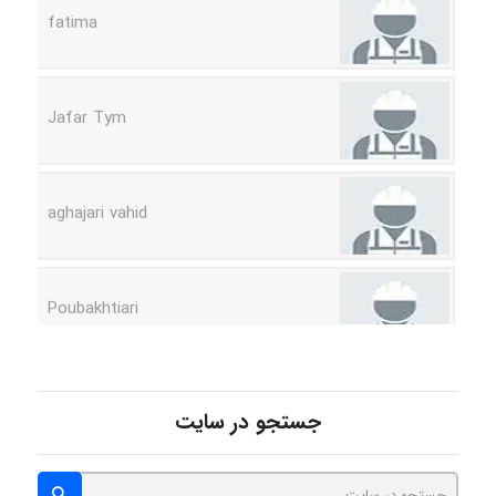
Jafar Tym
aghajari vahid
Poubakhtiari
Alirez0990
جستجو در سایت
hosein abdolvand