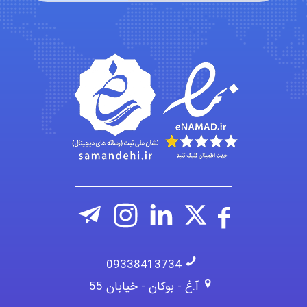
emami
ehtesham
09338413734
آ.غ - بوکان - خیابان 55