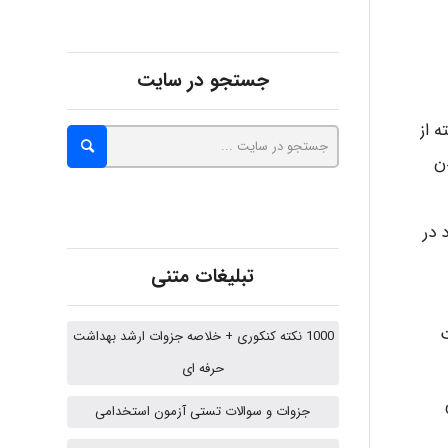
abolfazlkoshehe
جستجو در سایت
abolfazlkoshehe
رفته از
ن
A.balandeh
 در
تبلیغات متنی
fatima
ت
1000 نکته کنکوری + خلاصه جزوات ارشد بهداشت
حرفه ای
Jafar Tym
اهش
جزوات و سوالات تستی آزمون استخدامی