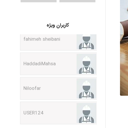
fahimeh sheibani
کاربران ویژه
HaddadiMahsa
Niloofar
USER124
malekf