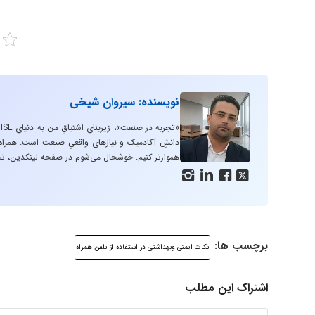
نویسنده: سیروان شیخی
دانشِ آکادمیک و نیازهای واقعیِ صنعت است. همراه با
هموارتر کنیم. خوشحال می‌شوم در صفحه لینکدین، تج




برچسب ها:
نکات ایمنی وبهداشتی در استفاده از تلفن همراه
اشتراک این مطلب