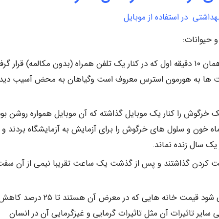
هداشتی در استفاده از موبایل
و حیوانات:
بر پایه ی تحقیقات انجام یافته،بوته ی گوجه فرنگی در همان ۱۰ دقیقه اول که در کنار یک تلفن همراه (بدون مکالمه) قرار گ
یست ها به هورمون استرس معروف است وگیاهان به محض آسیب دید
 خرگوش را کنار یک موبایل گذاشته که آن موبایل همواره روشن بود
 مدت هم تغذیه ی کاملی به آن می دادند.پس از ۲ ماه خون و سلول های خرگوش را برای آزمایش به آزمایشگاه بردند و
یک سال زنده نماند.
بت کردن گذاشتند و پس از گذشت یک ساعت تقریبا نیمی از آن سف
در آلمان در جاهایی که آنتن های بی تی اس نصب می شود قیمت خانه هایی که در معرض آن هستند تا ۲۵ درصد ک
 سایر تاثیرات آن مثل تاثیرات گرمایی و غیزگرمایی آن در انسان