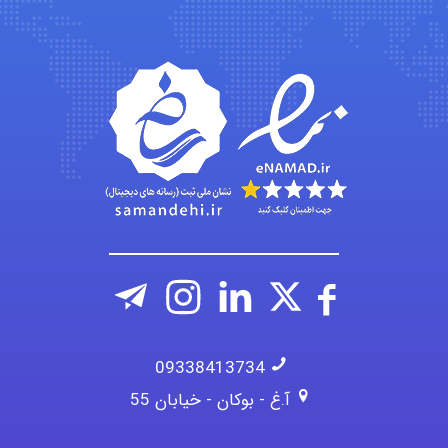
Kati
emami
ehtesham
09338413734
آ.غ - بوکان - خیابان 55