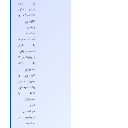
پل زدن
میان دانشِ
آکادمیک و
نیازهای
واقعیِ
صنعت
است. همراه
با تیم
تخصصی‌ام،
می‌کوشیم تا
با ارائه
محتوای
کاربردی و
به‌روز، مسیرِ
رشد حرفه‌ای
شما را
هموارتر
کنیم.
خوشحال
می‌شوم در
صفحه