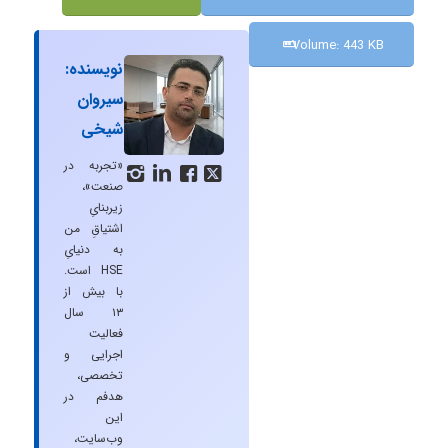
Volume: 443 KB
نویسنده:
سیروان
شیخی
«تجربه در




صنعت»،
زیربنایِ
اشتیاقِ من
به دنیایِ
HSE است.
با بیش از
۱۳ سال
فعالیت
اجرایی و
تخصصی،
هدفم در
این
وب‌سایت،