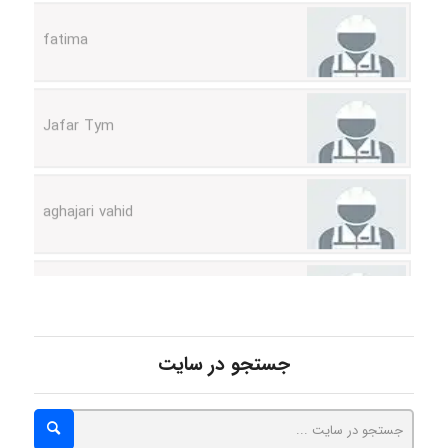
fatima
Jafar Tym
aghajari vahid
Poubakhtiari
Alirez0990
جستجو در سایت
hosein abdolvand