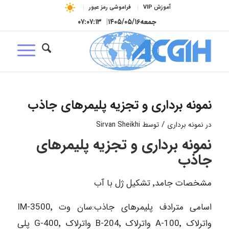
آموزش VIP
فراموشی رمز عبور
جمعه
۱۴۰۵/۰۵/۱۶
|
۰۷:۰۷:۱۳
نمونه برداری و تجزیه پلیمرهای جاذب
/
در
نمونه برداری
توسط
Sirvan Sheikhi
نمونه برداری و تجزیه پلیمرهای
جاذب
مشخصات جامد٬ تشکیل ژل با آب
اسامی مترادف پلیمرهای جاذب:سان وت IM-3500٬
واترلاک A-100٬ واترلاک B-204٬ واترلاک G-400٬ پلی