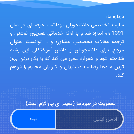
درباره ما:
Jafar Tym
سایت تخصصی دانشجویان بهداشت حرفه ای در سال
1391 راه اندازه شد و با ارائه خدماتی همچون نوشتن و
ترجمه مقالات تخصصی, مشاوره و … توانست بعنوان
aghajari vahid
مرجع, برای دانشجویان و دانش آموختگان این رشته
شناخته شود و همواره سعی می کند که با بکار بردن بروز
ترین متدها رضایت مشتریان و کاربران محترم را فراهم
Poubakhtiari
کند.
Alirez0990
عضویت در خبرنامه (تغییر ای پی لازم است)
hosein abdolvand