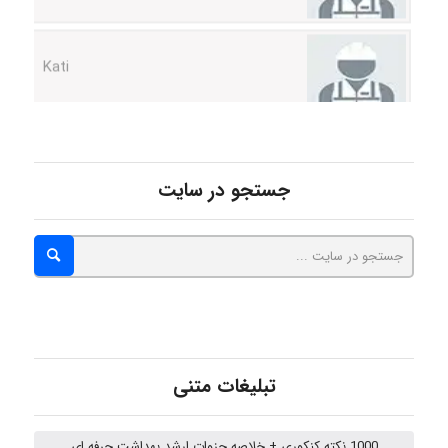
Kati
emami
جستجو در سایت
ehtesham
Iman Hosseini
Chehri
تبلیغات متنی
1000 نکته کنکوری + خلاصه جزوات ارشد بهداشت حرفه ای