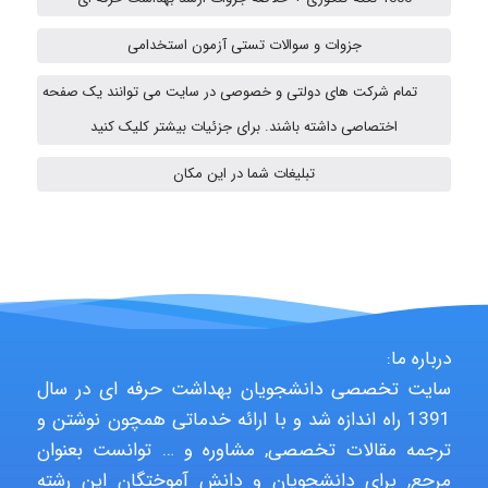
roya_boostani
جزوات و سوالات تستی آزمون استخدامی
تمام شرکت های دولتی و خصوصی در سایت می توانند یک صفحه
amir
اختصاصی داشته باشند. برای جزئیات بیشتر کلیک کنید
تبلیغات شما در این مکان
Poubakhtiari
Alirez0990
درباره ما:
سایت تخصصی دانشجویان بهداشت حرفه ای در سال
hosein abdolvand
1391 راه اندازه شد و با ارائه خدماتی همچون نوشتن و
ترجمه مقالات تخصصی, مشاوره و … توانست بعنوان
مرجع, برای دانشجویان و دانش آموختگان این رشته