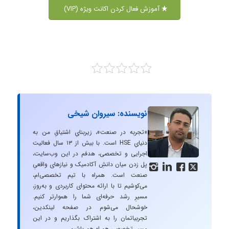
آموزش فعال کردن اکانت ویژه (VIP)
نویسنده: سیروان شیخی
«تجربه در صنعت»، زیربنایِ اشتیاقِ من به
دنیایِ HSE است. با بیش از ۱۳ سال فعالیت
اجرایی و تخصصی، هدفم در این وب‌سایت،
پل زدن میان دانشِ آکادمیک و نیازهای واقعیِ




صنعت است. همراه با تیم تخصصی‌ام،
می‌کوشیم تا با ارائه محتوای کاربردی و به‌روز،
مسیرِ رشد حرفه‌ای شما را هموارتر کنیم.
خوشحال می‌شوم در صفحه لینکدین،
تجربیاتمان را به اشتراک بگذاریم و در این
مسیر تخصصی همراه هم باشیم.