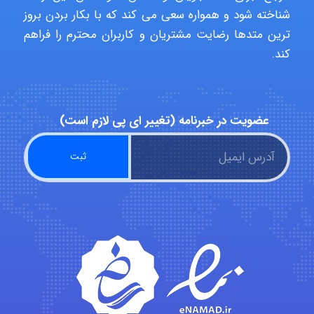
Kati
شناخته شود و همواره سعی می کند که با بکار بردن بروز
ترین متدها رضایت مشتریان و کاربران محترم را فراهم
کند.
emami
عضویت در خبرنامه (تغییر ای پی لازم است)
ehtesham
Iman Hosseini
Chehri
roya_boostani