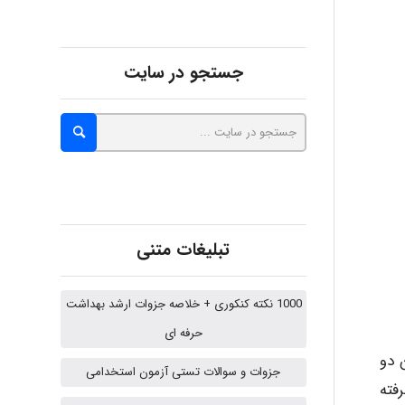
Minoo1375
جستجو در سایت
Sara
ZAK
تبلیغات متنی
vali
1000 نکته کنکوری + خلاصه جزوات ارشد بهداشت
حرفه ای
 دو
fahimeh sheibani
جزوات و سوالات تستی آزمون استخدامی
فته