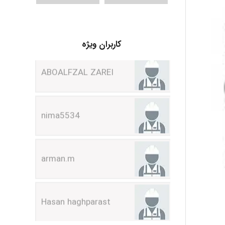
ABOALFZAL ZAREI
کاربران ویژه
nima5534
arman.m
Hasan haghparast
shbnm72