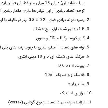
و یا مشابه آن) دارای 13 میلی متر قطر ای فیلتر باید در بستری 50 یا 100 میلی گرمی از سیلیکاژل با مش 20.45 باشد.
توجه: تعداد زیادی از این فیلتر ها دارای مقدار زیادی 
پمپ نمونه برادی فردی: 0.2 تا 0.8 لیتر در دقیقه با لوله های اتصال قابل انعطاف
ظرف عایق شده دارای یخ خشک
گازو کروماتوگراف، FID و ستون
لوله های تست 1 میلی لیتری با چوب پنبه های پلی اتیلنی
سرنگ های شیشه ای 5 و 10 میلی لیتری
پیپت، TD 0.5 ml
فلاسک ولو متریک 10ml
سانتریفیوژ
ترازوی آنالیتیک
لرزاننده لوله جهت تست از نوع گردابی (vortex)