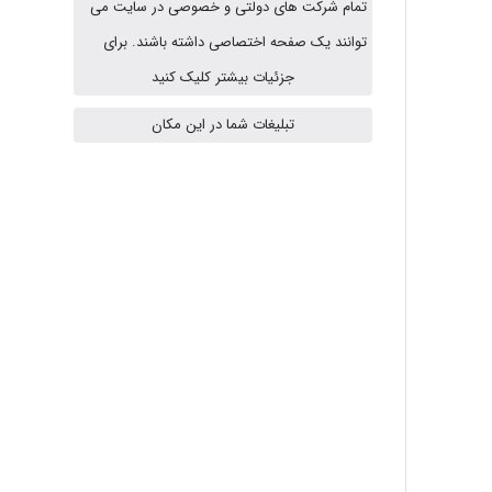
تمام شرکت های دولتی و خصوصی در سایت می
توانند یک صفحه اختصاصی داشته باشند. برای
ABOALFZAL ZAREI
جزئیات بیشتر کلیک کنید
تبلیغات شما در این مکان
nima5534
arman.m
Hasan haghparast
shbnm72