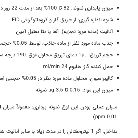
میزان پایداری نمونه: 82 تا 100% بعد از مدت 22 روز در دمایه 15- سانتیگراد
شیوه اندازه گیری: از طریق گاز و کروماتوگرافی FID
آنالیت (ماده مورد تجزیه): آلفا یا بتا نفتیل آمین
جذب ماده مورد نظر از ماده جاذب: توسط 0.05% حجمی استیک در 2- پروپانول 0.5 ml
حجم تزریق: 1µL دمای تزریق محلول فوق: 190 درجه سانتی گراد
حمل کننده گاز: هلیوم 24 ml/min
کالیبراسیون: محلول ماده مورد نظر در 0.05% حجمی استیک اسید در 2 پروپانول
میزان این مواد: 0.15 تا 3.5 µg نمونه
0.01 ppm)
تداخل: اگر 1 نیترونفتالن را در مدت زیاد با سایر آنالیت ها نگهداری شوند محلول دچار تداخل می گردد.