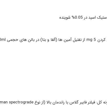
 در 0.05% شوینده
نمونه بردار یا جدا کننده ماده مورد نمونه برداری از نمونه کل: فیلتر فایبر گلاس با راندمان بالا (از نوع de