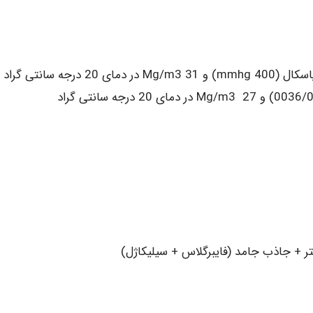
تر + جاذب جامد (فایبرگلاس + سیلیکاژل)