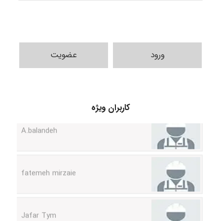
ورود
عضویت
کاربران ویژه
A.balandeh
fatemeh mirzaie
Jafar Tym