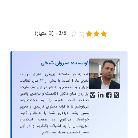
3/5 - (3 امتیاز)
نویسنده: سیروان شیخی
«تجربه در صنعت»، زیربنایِ اشتیاقِ من به
دنیایِ HSE است. با بیش از ۱۳ سال فعالیت
اجرایی و تخصصی، هدفم در این وب‌سایت،
پل زدن میان دانشِ آکادمیک و نیازهای واقعیِ




صنعت است. همراه با تیم تخصصی‌ام،
می‌کوشیم تا با ارائه محتوای کاربردی و به‌روز،
مسیرِ رشد حرفه‌ای شما را هموارتر کنیم.
خوشحال می‌شوم در صفحه لینکدین،
تجربیاتمان را به اشتراک بگذاریم و در این
مسیر تخصصی همراه هم باشیم.