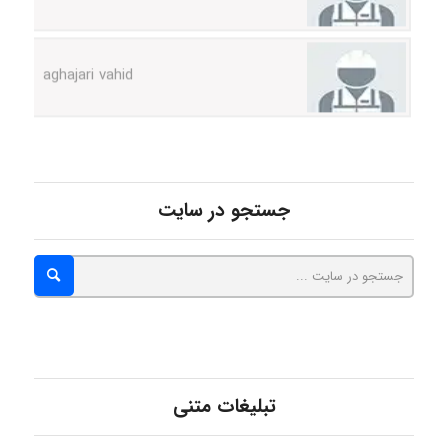
aghajari vahid
Poubakhtiari
جستجو در سایت
Alirez0990
hosein abdolvand
Kati
تبلیغات متنی