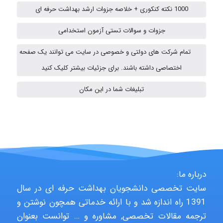
1000 نکته کنکوری + خلاصه جزوات ارشد بهداشت حرفه ای
emami
جزوات و سوالات تستی آزمون استخدامی
تمام شرکت های دولتی و خصوصی در سایت می توانند یک صفحه
ehtesham
اختصاصی داشته باشند. برای جزئیات بیشتر کلیک کنید
تبلیغات شما در این مکان
A.balandeh
fatemeh mirzaie
درباره ما:
Jafar Tym
سایت تخصصی دانشجویان بهداشت حرفه ای در سال
1391 راه اندازه شد و با ارائه خدماتی همچون نوشتن و
ترجمه مقالات تخصصی, مشاوره و … توانست بعنوان