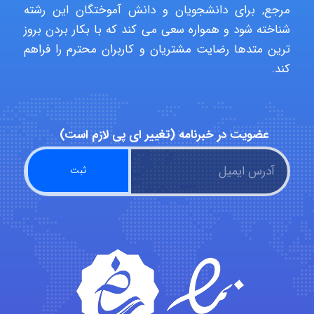
aghajari vahid
مرجع, برای دانشجویان و دانش آموختگان این رشته
شناخته شود و همواره سعی می کند که با بکار بردن بروز
ترین متدها رضایت مشتریان و کاربران محترم را فراهم
Poubakhtiari
کند.
Alirez0990
عضویت در خبرنامه (تغییر ای پی لازم است)
hosein abdolvand
Kati
emami