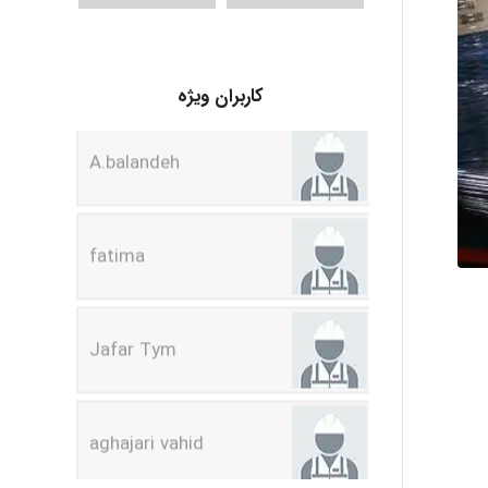
A.balandeh
کاربران ویژه
fatima
Jafar Tym
aghajari vahid
Poubakhtiari