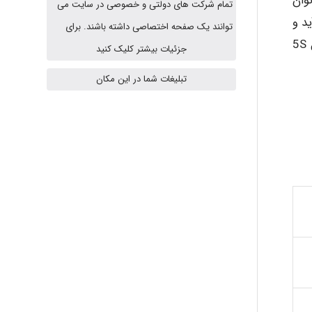
 دیگر می توان
تمام شرکت های دولتی و خصوصی در سایت می
A.balandeh
می آید و
توانند یک صفحه اختصاصی داشته باشند. برای
برای رسیدن به آن اهداف چگونه باید مجموع فعالیتهای 5S را سازماندهی و اجرا کرد؟ به عبارت دیگر باید دانست که اصول 5S
جزئیات بیشتر کلیک کنید
fatima
تبلیغات شما در این مکان
Jafar Tym
aghajari vahid
Poubakhtiari