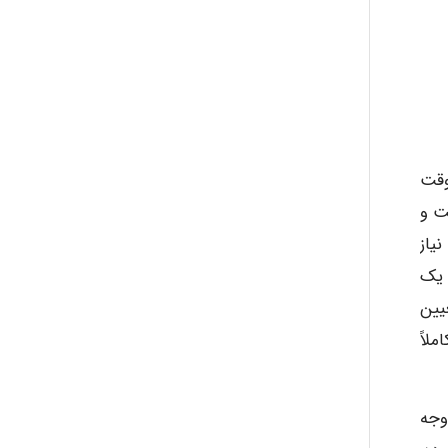
وقت
عت و
یاز
 یک
یین
لاً
وجه