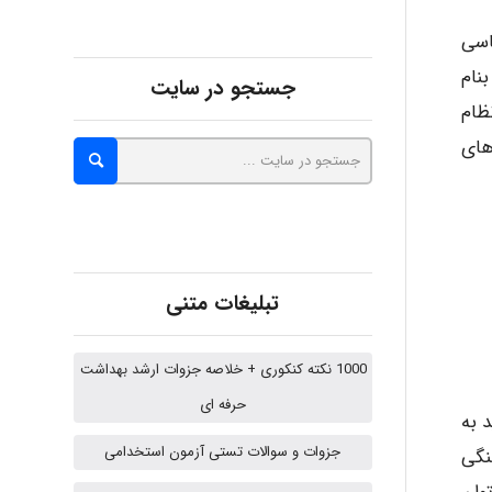
اسی
Alirez0990
ردی بنام
جستجو در سایت
ظام
hosein abdolvand
صلی 5S بهسازی فرآیندهای
Kati
تبلیغات متنی
emami
1000 نکته کنکوری + خلاصه جزوات ارشد بهداشت
حرفه ای
 به
ehtesham
جزوات و سوالات تستی آزمون استخدامی
ی و هماهنگی