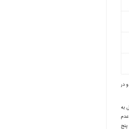
Alirez0990
hosein abdolvand
Kati
emami
 در
ehtesham
 به
عدم
 پنج