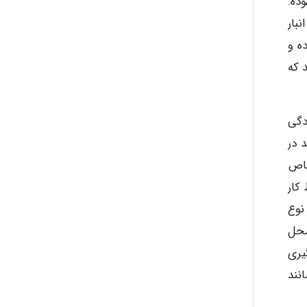
ده.
بار
ه و
 که
لودگی
 در
صاص
کار
 نوع
 محل
گیری
انند