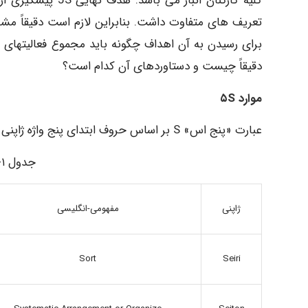
دقیقاً چیست و دستاوردهای آن کدام است؟
موارد ۵S
عبارت «پنج اس» S بر اساس حروف ابتدای پنج واژه ژاپنی انتخاب شده است:
جدول ۱- عبارت «پنج اس 5S»
مفهومی-انگلیسی
ژاپنی
Sort
Seiri