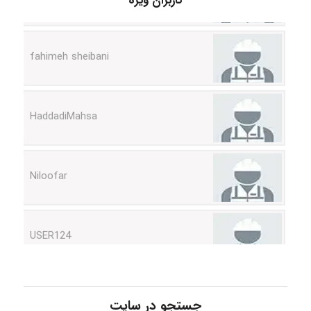
کاربران ویژه
fahimeh sheibani
HaddadiMahsa
Niloofar
USER124
malekf
جستجو در سایت