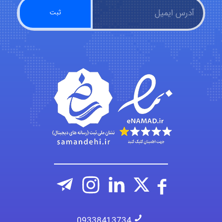
abolfazlkoshehe
A.balandeh
fatima
09338413734