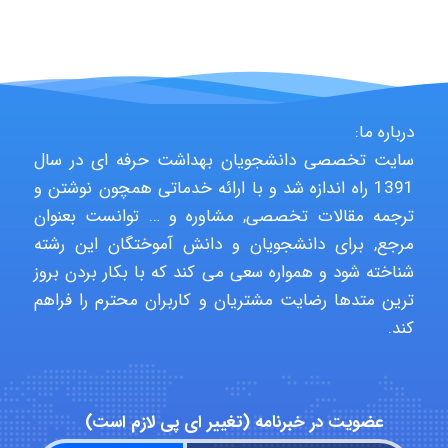
HaddadiMahsa
درباره ما:
سایت تخصصی دانشجویان بهداشت حرفه ای در سال
Niloofar
1391 راه اندازه شد و با ارائه خدماتی همچون نوشتن و
ترجمه مقالات تخصصی, مشاوره و … توانست بعنوان
مرجع, برای دانشجویان و دانش آموختگان این رشته
USER124
شناخته شود و همواره سعی می کند که با بکار بردن بروز
ترین متدها رضایت مشتریان و کاربران محترم را فراهم
کند.
malekf
عضویت در خبرنامه (تغییر ای پی لازم است)
abolfazlkoshehe