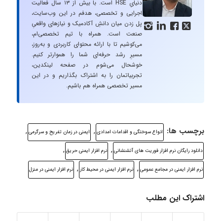
دنیایِ HSE است. با بیش از ۱۳ سال فعالیت
اجرایی و تخصصی، هدفم در این وب‌سایت،
پل زدن میان دانشِ آکادمیک و نیازهای واقعیِ




صنعت است. همراه با تیم تخصصی‌ام،
می‌کوشیم تا با ارائه محتوای کاربردی و به‌روز،
مسیرِ رشد حرفه‌ای شما را هموارتر کنیم.
خوشحال می‌شوم در صفحه لینکدین،
تجربیاتمان را به اشتراک بگذاریم و در این
مسیر تخصصی همراه هم باشیم.
برچسب ها:
,
,
انواع سوختگی و اقدامات امدادی
ایمنی در زمان تفریح و سرگرمی
,
,
دانلود رایگان نرم افزار فوریت های آتشنشانی
نرم افزار ایمنی حریق
,
,
نرم افزار ایمنی در مجامع عمومی
نرم افزار ایمنی در محیط کار
نرم افزار ایمنی در منزل
اشتراک این مطلب