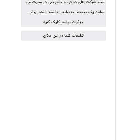
تمام شرکت های دولتی و خصوصی در سایت می
توانند یک صفحه اختصاصی داشته باشند. برای
HaddadiMahsa
جزئیات بیشتر کلیک کنید
تبلیغات شما در این مکان
Niloofar
USER124
malekf
abolfazlkoshehe