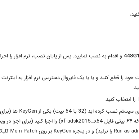
448G
و اقدام به نصب نمایید. پس از پایان نصب، نرم افزار را اجرا
Activate کلیک کنید، اینترنت خود را قطع کنید و یا یا یک فایروال دسترسی نرم افزار به اینترنت 
در این مرحله لازم است با توجه به نسخه ای که بر روی سیستم نصب کرده اید (32 یا 64 بیت) یکی از KeyGen ها (برای
نسخه ۳۲ بیتی فایل xf-adsk2015_x86 و برای نسخه ۶۴ بیتی فایل xf-adsk2015_x64) را اجرا کنید (برای اجر
۷ و ۸ باید روی فایل کلیک راست کرده و Run as administrator را بزنید) و در پنجره KeyGen ب