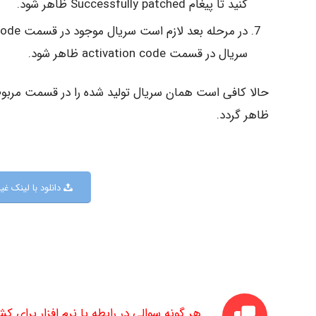
کنید تا پیغام Successfully patched ظاهر شود.
سریال در قسمت activation code ظاهر شود.
ظاهر گردد.
دانلود با لینک غ
هر گونه سوالی در رابطه با نرم افزار برای کشیدن نقشه های P&ID داشتید در ن