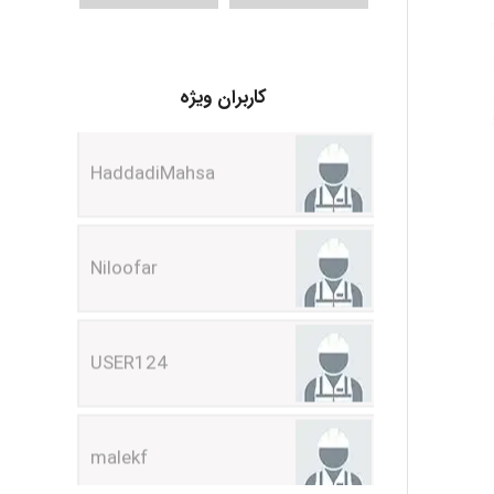
کاربران ویژه
HaddadiMahsa
Niloofar
USER124
malekf
abolfazlkoshehe