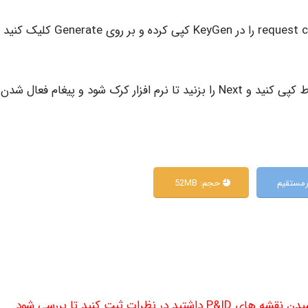
در مرحله بعد لازم است سریال موجود در قسمت request code را در KeyGen کپی کرده و بر روی Generate
حالا کافی است همان سریال تولید شده را در قسمت مربوط کپی کنید و Next را بزنید تا نرم افزار کرک شود و پیغام فعا
یرمستقیم
حجم: 52MB
ظرات ثبت کنید تا بررسی شود.