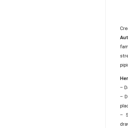
abolfazlkoshehe
Cre
A.balandeh
Aut
fam
str
fatima
pip
Her
Jafar Tym
– D
– D
plac
aghajari vahid
– S
dra