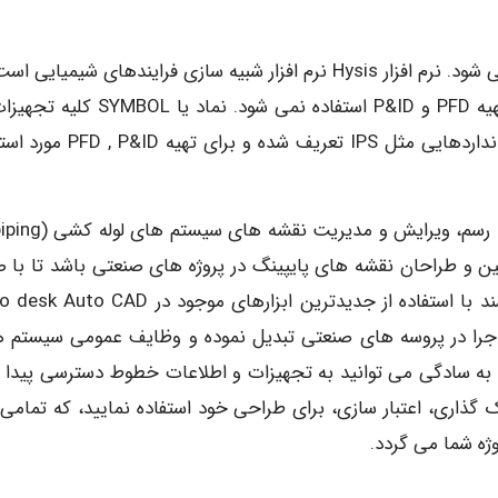
نقشه های PFD و P&ID توسط نرم افزار Autocad تهیه می شود. نرم افزار Hysis نرم افزار شبیه سازی فرایندهای شیمی
عمدتا برای sizing دستگاه ها استفاده می شود و برای تهیه PFD و P&ID استفاده نمی شود. نما
نقشه ای موسوم به Symol & Legend و با توجه به استانداردهایی مثل IPS تعریف شده 
ین
و طراحان نقشه های پایپینگ در پروژه های صنعتی باشد تا با 
د با استفاده از جدیدترین ابزارهای موجود در
o desk Auto CAD
 اجرا در پروسه های صنعتی تبدیل نموده و وظایف عمومی سیستم ها
 شما به سادگی می توانید به تجهیزات و اطلاعات خطوط دسترسی پیدا ک
ک گذاری، اعتبار سازی، برای طراحی خود استفاده نمایید، که تمامی 
وژه شما می گردد.