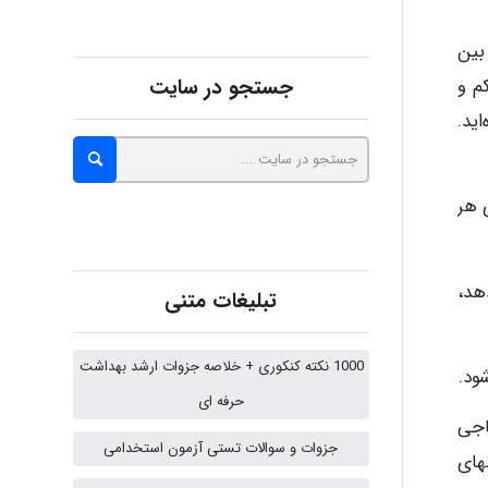
Alirez0990
ه حدود 5 سانتی‌متر نخ بین
م و
جستجو در سایت
hosein abdolvand
ید.
 هر
Kati
هد،
تبلیغات متنی
emami
1000 نکته کنکوری + خلاصه جزوات ارشد بهداشت
ود.
ehtesham
حرفه ای
اجی
جزوات و سوالات تستی آزمون استخدامی
های