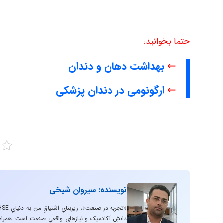
حتما بخوانید:
⇐
بهداشت دهان و دندان
⇐
ارگونومی در دندان پزشکی
نویسنده: سیروان شیخی
دانشِ آکادمیک و نیازهای واقعیِ صنعت است. همراه با