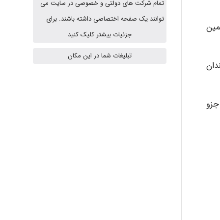
A.balandeh
تمام شرکت های دولتی و خصوصی در سایت می
توانند یک صفحه اختصاصی داشته باشند. برای
مین
جزئیات بیشتر کلیک کنید
fatima
تبلیغات شما در این مکان
دان
Jafar Tym
جزو
aghajari vahid
Poubakhtiari
Alirez0990