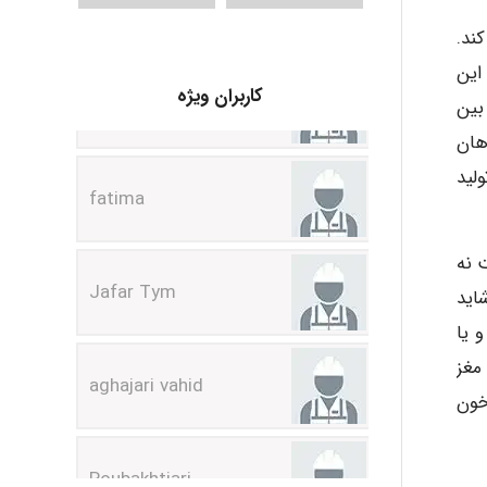
ند.
A.balandeh
این
کاربران ویژه
بین
fatima
هان
لید
Jafar Tym
 نه
اید
aghajari vahid
 یا
مغز
خون
Poubakhtiari