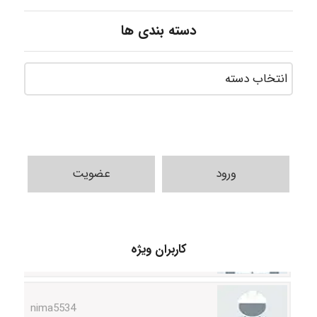
دسته بندی ها
ورود
عضویت
ABOALFZAL ZAREI
کاربران ویژه
nima5534