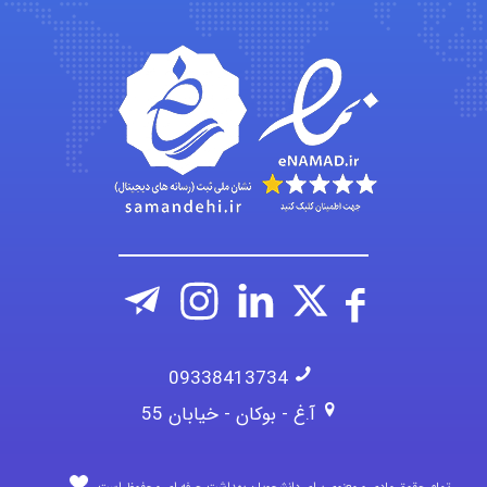
vali
fahimeh sheibani
09338413734
آ.غ - بوکان - خیابان 55