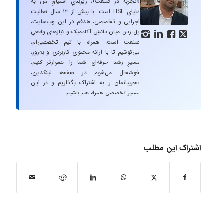
«تجربه در صنعت»، زیربنایِ اشتیاقِ من به
دنیایِ HSE است. با بیش از ۱۳ سال فعالیت
اجرایی و تخصصی، هدفم در این وب‌سایت،
پل زدن میان دانشِ آکادمیک و نیازهای واقعیِ




صنعت است. همراه با تیم تخصصی‌ام،
می‌کوشیم تا با ارائه محتوای کاربردی و به‌روز،
مسیرِ رشد حرفه‌ای شما را هموارتر کنیم.
خوشحال می‌شوم در صفحه لینکدین،
تجربیاتمان را به اشتراک بگذاریم و در این
مسیر تخصصی همراه هم باشیم.
اشتراک این مطلب