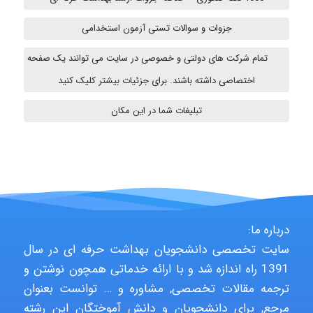
aghajari vahid
جزوات و سوالات تستی آزمون استخدامی
تمام شرکت های دولتی و خصوصی در سایت می توانند یک صفحه
اختصاصی داشته باشند. برای جزئیات بیشتر کلیک کنید
HaddadiMahsa
تبلیغات شما در این مکان
Niloofar
USER124
درباره ما:
سایت تخصصی دانشجویان بهداشت حرفه ای در سال
malekf
1391 راه اندازه شد و با ارائه خدماتی همچون نوشتن و
ترجمه مقالات تخصصی, مشاوره و … توانست بعنوان
مرجع, برای دانشجویان و دانش آموختگان این رشته