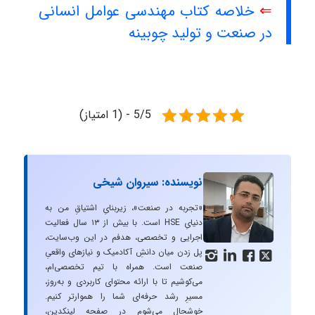
⇐
خلاصه کتاب مهندسی عوامل انسانی
در صنعت و تولید چوبینه
5/5 - (1 امتیاز)
نویسنده: سیروان شیخی
«تجربه در صنعت»، زیربنایِ اشتیاقِ من به
دنیایِ HSE است. با بیش از ۱۳ سال فعالیت
اجرایی و تخصصی، هدفم در این وب‌سایت،
پل زدن میان دانشِ آکادمیک و نیازهای واقعیِ




صنعت است. همراه با تیم تخصصی‌ام،
می‌کوشیم تا با ارائه محتوای کاربردی و به‌روز،
مسیرِ رشد حرفه‌ای شما را هموارتر کنیم.
خوشحال می‌شوم در صفحه لینکدین،