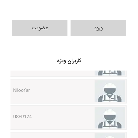
ورود
عضویت
HaddadiMahsa
کاربران ویژه
Niloofar
USER124
malekf