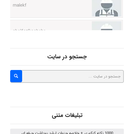
abolfazlkoshehe
abolfazlkoshehe
جستجو در سایت
A.balandeh
fatima
تبلیغات متنی
Jafar Tym
1000 نکته کنکوری + خلاصه جزوات ارشد بهداشت حرفه ای