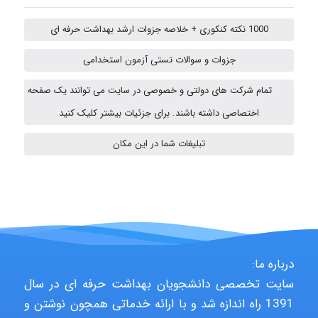
1000 نکته کنکوری + خلاصه جزوات ارشد بهداشت حرفه ای
HaddadiMahsa
جزوات و سوالات تستی آزمون استخدامی
تمام شرکت های دولتی و خصوصی در سایت می توانند یک صفحه
Niloofar
اختصاصی داشته باشند. برای جزئیات بیشتر کلیک کنید
تبلیغات شما در این مکان
arman.m
Hasan haghparast
درباره ما:
shbnm72
سایت تخصصی دانشجویان بهداشت حرفه ای در سال
1391 راه اندازه شد و با ارائه خدماتی همچون نوشتن و