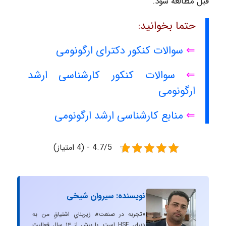
قبل مطالعه شود.
حتما بخوانید:
⇐
سوالات کنکور دکترای ارگونومی
⇐
سوالات کنکور کارشناسی ارشد
ارگونومی
⇐
منابع کارشناسی ارشد ارگونومی
4.7/5 - (4 امتیاز)
نویسنده: سیروان شیخی
«تجربه در صنعت»، زیربنایِ اشتیاقِ من به
دنیایِ HSE است. با بیش از ۱۳ سال فعالیت