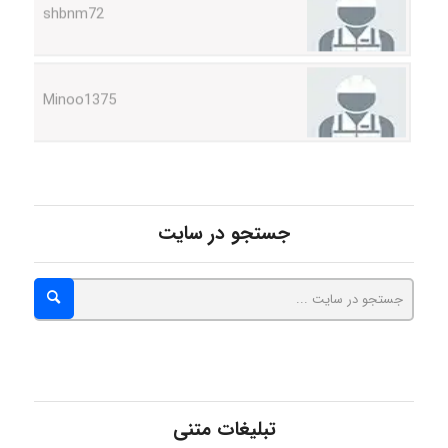
Minoo1375
Sara
جستجو در سایت
ZAK
vali
fahimeh sheibani
تبلیغات متنی