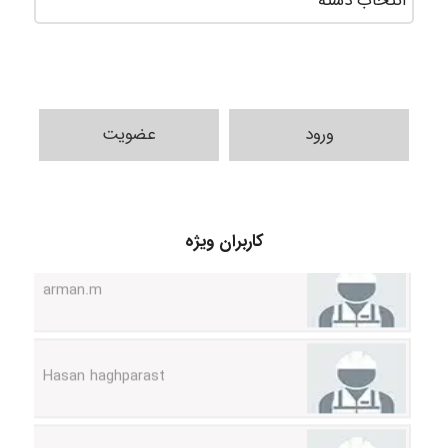
ورود
عضویت
کاربران ویژه
arman.m
Hasan haghparast
shbnm72