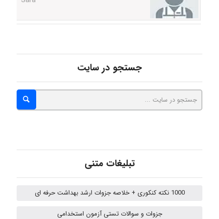
ZAK
جستجو در سایت
vali
fahimeh sheibani
HaddadiMahsa
تبلیغات متنی
1000 نکته کنکوری + خلاصه جزوات ارشد بهداشت حرفه ای
Niloofar
جزوات و سوالات تستی آزمون استخدامی