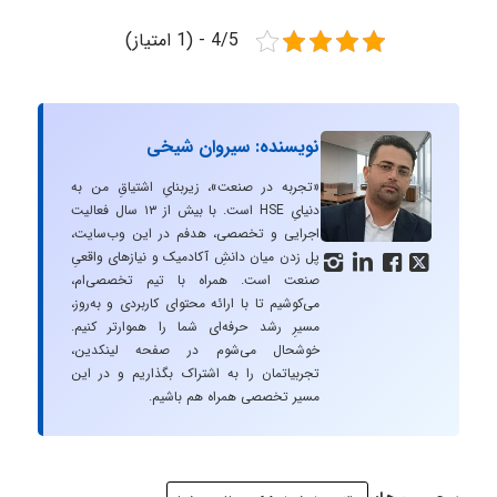
4/5 - (1 امتیاز)
نویسنده: سیروان شیخی
«تجربه در صنعت»، زیربنایِ اشتیاقِ من به
دنیایِ HSE است. با بیش از ۱۳ سال فعالیت
اجرایی و تخصصی، هدفم در این وب‌سایت،
پل زدن میان دانشِ آکادمیک و نیازهای واقعیِ




صنعت است. همراه با تیم تخصصی‌ام،
می‌کوشیم تا با ارائه محتوای کاربردی و به‌روز،
مسیرِ رشد حرفه‌ای شما را هموارتر کنیم.
خوشحال می‌شوم در صفحه لینکدین،
تجربیاتمان را به اشتراک بگذاریم و در این
مسیر تخصصی همراه هم باشیم.