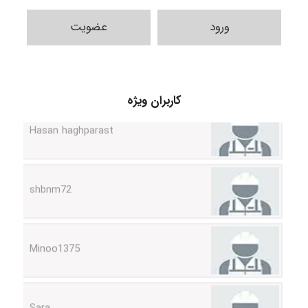
ورود
عضویت
کاربران ویژه
Hasan haghparast
shbnm72
Minoo1375
Sara