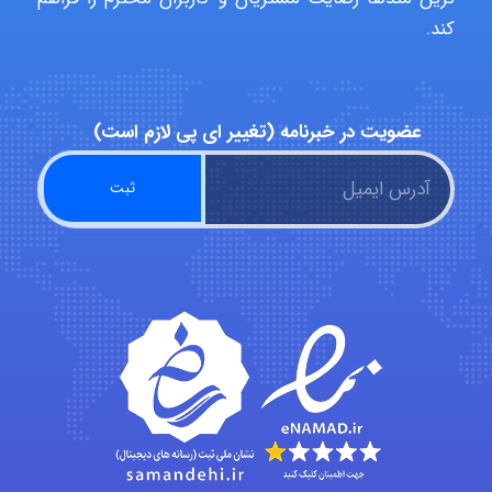
ZAK
کند.
vali
عضویت در خبرنامه (تغییر ای پی لازم است)
fahimeh sheibani
HaddadiMahsa
Niloofar