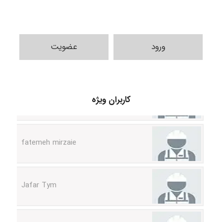
ورود
عضویت
A.balandeh
کاربران ویژه
fatemeh mirzaie
Jafar Tym
aghajari vahid