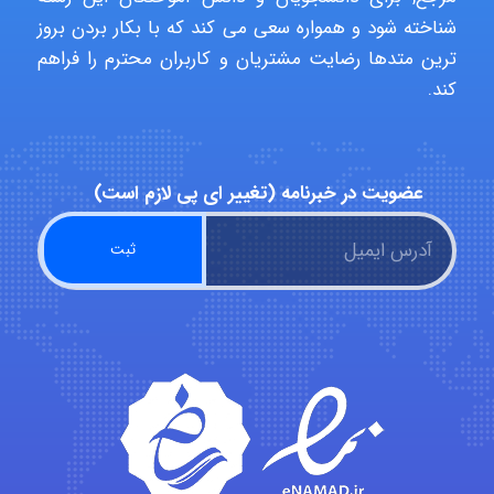
Poubakhtiari
شناخته شود و همواره سعی می کند که با بکار بردن بروز
ترین متدها رضایت مشتریان و کاربران محترم را فراهم
کند.
Alirez0990
عضویت در خبرنامه (تغییر ای پی لازم است)
hosein abdolvand
Kati
emami
ehtesham