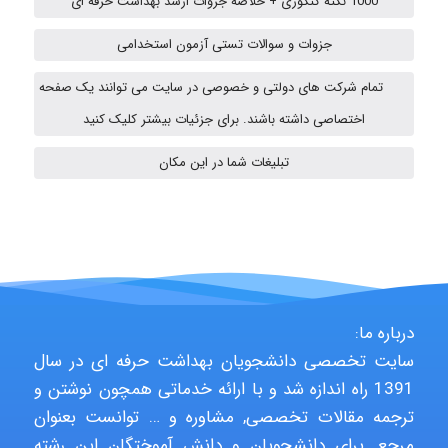
1000 نکته کنکوری + خلاصه جزوات ارشد بهداشت حرفه ای
ehtesham
جزوات و سوالات تستی آزمون استخدامی
تمام شرکت های دولتی و خصوصی در سایت می توانند یک صفحه
A.balandeh
اختصاصی داشته باشند. برای جزئیات بیشتر کلیک کنید
تبلیغات شما در این مکان
fatemeh mirzaie
Jafar Tym
درباره ما:
سایت تخصصی دانشجویان بهداشت حرفه ای در سال
aghajari vahid
1391 راه اندازه شد و با ارائه خدماتی همچون نوشتن و
ترجمه مقالات تخصصی, مشاوره و … توانست بعنوان
مرجع, برای دانشجویان و دانش آموختگان این رشته