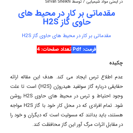
/
در
ایمنی مواد شیمیایی
توسط
Sirvan Sheikhi
مقدماتی بر کار در محیط های
حاوی گاز H2S
مقدماتی بر کار در محیط های حاوی گاز H2S
فرمت: Pdf
تعداد صفحات: 4
چکیده
عدم اطلاع ترس ایجاد می کند. هدف این مقاله ارائه
حقایقی درباره گاز سولفید هیدروژن (H2S) است تا علت
وجود احتیاط و ترس در محیط های حاوی H2S روشن
شود. تمام افرادی که در محل کار خود با گاز H2S مواجه
هستند، باید بدانند که مسولیت است که دیگران و خود را
در مقابل اثرات مرگ آور این گاز محافظت کند.