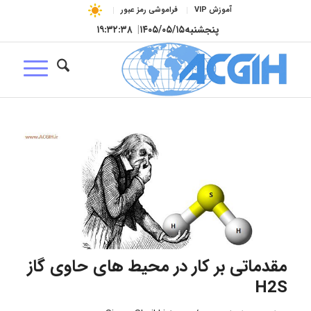
آموزش VIP
فراموشی رمز عبور
پنجشنبه
۱۴۰۵/۰۵/۱۵
|
۱۹:۳۲:۳۹
مقدماتی بر کار در محیط های حاوی گاز
H2S