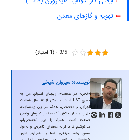
⇐
ایمنی گاز سولفید هیدروژن (H2S)
⇐
تهویه و گازهای معدن
3/5 - (1 امتیاز)
نویسنده: سیروان شیخی
«تجربه در صنعت»، زیربنایِ اشتیاقِ من به
دنیایِ HSE است. با بیش از ۱۳ سال فعالیت
اجرایی و تخصصی، هدفم در این وب‌سایت،
پل زدن میان دانشِ آکادمیک و نیازهای واقعیِ




صنعت است. همراه با تیم تخصصی‌ام،
می‌کوشیم تا با ارائه محتوای کاربردی و به‌روز،
مسیرِ رشد حرفه‌ای شما را هموارتر کنیم.
خوشحال می‌شوم در صفحه لینکدین،