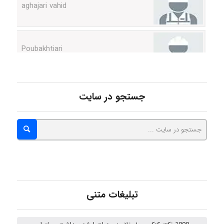
Poubakhtiari
Alirez0990
جستجو در سایت
hosein abdolvand
Kati
تبلیغات متنی
emami