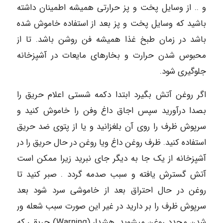
و .. از وسایل پخت و پز حرارتی همیشه اطمینان داشته
باشید که وسایل پخت و پز بعد از استفاده خاموش شده
باشد در زمان طبخ غذا همیشه فن روشن باشد. تا از
محبوس شدن حرارت و بخارهای مایعات در آشپزخانه
جلوگیری شود.
اگر روغن آتش بگیرد ابتدا دکمه شستی اعلام حریق را
بصدا درآورید سپس اجاق داغ وفن را خاموش کنید و
سرپوش ظرف را روی آن بلغزانید و یا از پتوی ضد حریق
استفاده کنید. ظرف روغن داغ ویا روغن در حال حریق را در
آشپزخانه از یک جا به دیگر جای نبرید زیرا ممکن است
آتش گسترش یافته و سبب صدمه گردد . صبر کنید تا
روغن در حال احتراق بعد از خاموشی سرد شود بعد
سرپوش ظرف را بر دارید در غیر این صورت سبب شعله ور
شدن مجدد روغن میشوید. هشدار (Warning) حریقی که