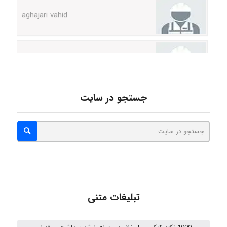
Poubakhtiari
Alirez0990
جستجو در سایت
hosein abdolvand
Kati
تبلیغات متنی
emami