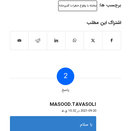
برچسب ها:
مقابله با وقوع خطرات آشپزخانه
اشتراک این مطلب
2
پاسخ
MASOOD.TAVASOLI
گفته:
2021-09-20 در 10:32 ق.ظ
با سلام.