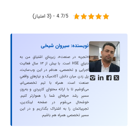
4.7/5 - (3 امتیاز)
نویسنده: سیروان شیخی
«تجربه در صنعت»، زیربنایِ اشتیاقِ من به
دنیایِ HSE است. با بیش از ۱۳ سال فعالیت
اجرایی و تخصصی، هدفم در این وب‌سایت،
پل زدن میان دانشِ آکادمیک و نیازهای واقعیِ




صنعت است. همراه با تیم تخصصی‌ام،
می‌کوشیم تا با ارائه محتوای کاربردی و به‌روز،
مسیرِ رشد حرفه‌ای شما را هموارتر کنیم.
خوشحال می‌شوم در صفحه لینکدین،
تجربیاتمان را به اشتراک بگذاریم و در این
مسیر تخصصی همراه هم باشیم.