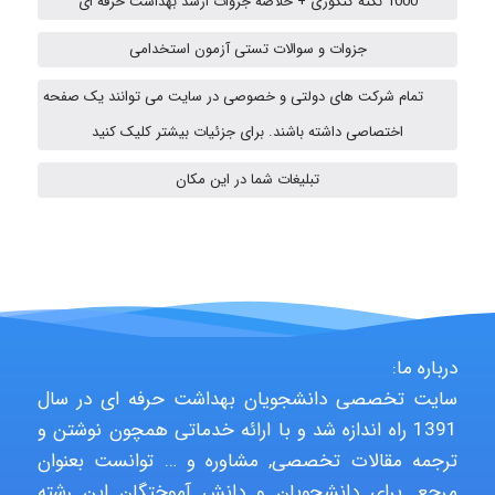
1000 نکته کنکوری + خلاصه جزوات ارشد بهداشت حرفه ای
جزوات و سوالات تستی آزمون استخدامی
ehtesham
تمام شرکت های دولتی و خصوصی در سایت می توانند یک صفحه
اختصاصی داشته باشند. برای جزئیات بیشتر کلیک کنید
A.balandeh
تبلیغات شما در این مکان
fatima
Jafar Tym
درباره ما:
سایت تخصصی دانشجویان بهداشت حرفه ای در سال
1391 راه اندازه شد و با ارائه خدماتی همچون نوشتن و
aghajari vahid
ترجمه مقالات تخصصی, مشاوره و … توانست بعنوان
مرجع, برای دانشجویان و دانش آموختگان این رشته