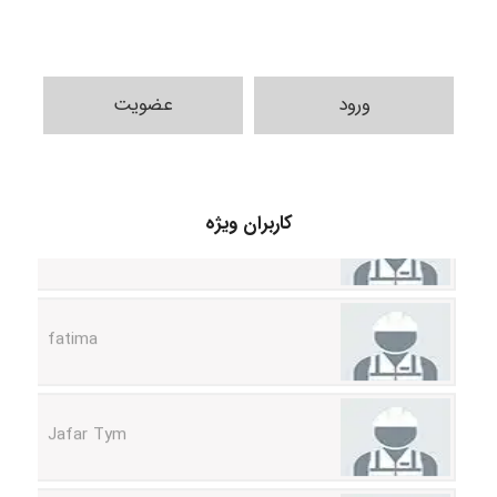
ورود
عضویت
A.balandeh
کاربران ویژه
fatima
Jafar Tym
aghajari vahid