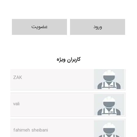
Minoo1375
ورود
عضویت
Sara
کاربران ویژه
ZAK
vali
fahimeh sheibani