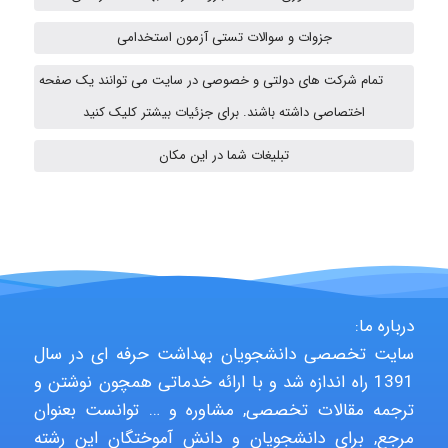
Minoo1375
جزوات و سوالات تستی آزمون استخدامی
تمام شرکت های دولتی و خصوصی در سایت می توانند یک صفحه
Sara
اختصاصی داشته باشند. برای جزئیات بیشتر کلیک کنید
تبلیغات شما در این مکان
ZAK
vali
درباره ما:
سایت تخصصی دانشجویان بهداشت حرفه ای در سال
fahimeh sheibani
1391 راه اندازه شد و با ارائه خدماتی همچون نوشتن و
ترجمه مقالات تخصصی, مشاوره و … توانست بعنوان
مرجع, برای دانشجویان و دانش آموختگان این رشته