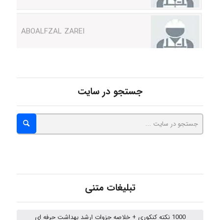
ABOALFZAL ZAREI
nima5534
جستجو در سایت
arman.m
Hasan haghparast
shbnm72
تبلیغات متنی
1000 نکته کنکوری + خلاصه جزوات ارشد بهداشت حرفه ای