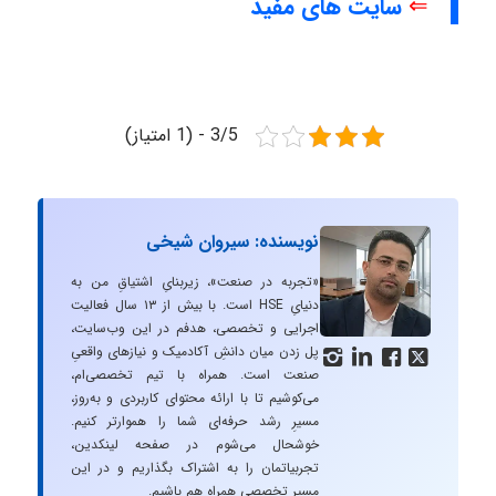
⇐
سایت های مفید
3/5 - (1 امتیاز)
نویسنده: سیروان شیخی
«تجربه در صنعت»، زیربنایِ اشتیاقِ من به
دنیایِ HSE است. با بیش از ۱۳ سال فعالیت
اجرایی و تخصصی، هدفم در این وب‌سایت،
پل زدن میان دانشِ آکادمیک و نیازهای واقعیِ




صنعت است. همراه با تیم تخصصی‌ام،
می‌کوشیم تا با ارائه محتوای کاربردی و به‌روز،
مسیرِ رشد حرفه‌ای شما را هموارتر کنیم.
خوشحال می‌شوم در صفحه لینکدین،
تجربیاتمان را به اشتراک بگذاریم و در این
مسیر تخصصی همراه هم باشیم.