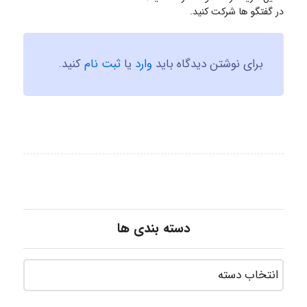
در گفتگو ها شرکت کنید.
ABOALFZAL ZAREI
برای نوشتن دیدگاه باید
وارد
یا
ثبت نام
کنید.
nima5534
arman.m
Hasan haghparast
دسته بندی ها
shbnm72