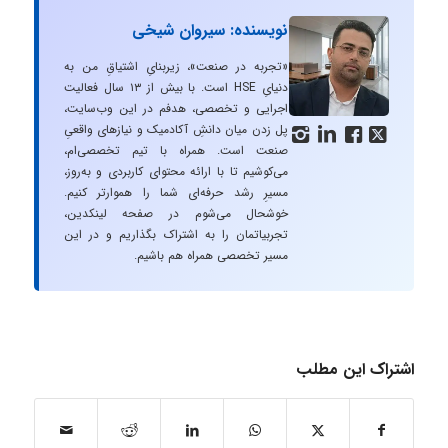
نویسنده: سیروان شیخی
«تجربه در صنعت»، زیربنایِ اشتیاقِ من به
دنیایِ HSE است. با بیش از ۱۳ سال فعالیت
اجرایی و تخصصی، هدفم در این وب‌سایت،
پل زدن میان دانشِ آکادمیک و نیازهای واقعیِ




صنعت است. همراه با تیم تخصصی‌ام،
می‌کوشیم تا با ارائه محتوای کاربردی و به‌روز،
مسیرِ رشد حرفه‌ای شما را هموارتر کنیم.
خوشحال می‌شوم در صفحه لینکدین،
تجربیاتمان را به اشتراک بگذاریم و در این
مسیر تخصصی همراه هم باشیم.
اشتراک این مطلب