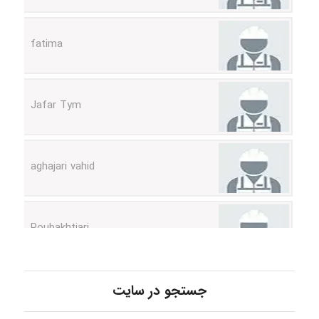
fatima
Jafar Tym
aghajari vahid
Poubakhtiari
Alirez0990
جستجو در سایت