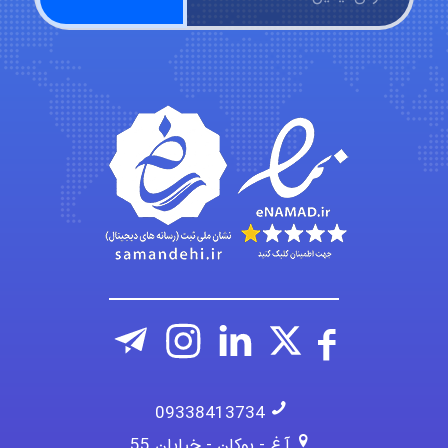
Kati
emami
ehtesham
09338413734
آ.غ - بوکان - خیابان 55