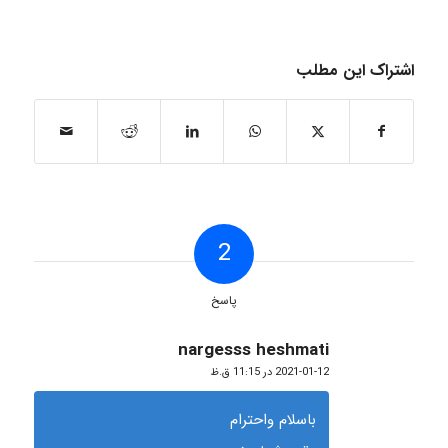
اشتراک این مطلب
2
پاسخ
nargesss heshmati
گفته:
2021-01-12 در 11:15 ق.ظ
باسلام واحترام