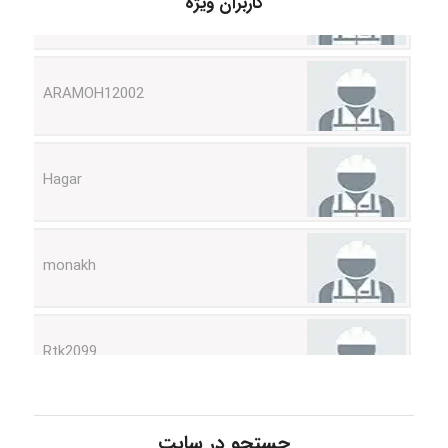
کاربران ویژه
ARAMOH12002
Hagar
monakh
Rtk2099
Arshiaaihsra
جستجو در سایت