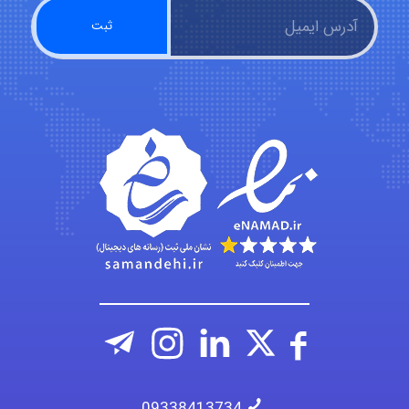
nima5534
arman.m
Hasan haghparast
09338413734