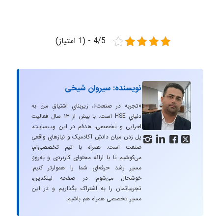
4/5 - (1 امتیاز)
نویسنده: سیروان شیخی
«تجربه در صنعت»، زیربنایِ اشتیاقِ من به
دنیایِ HSE است. با بیش از ۱۳ سال فعالیت
اجرایی و تخصصی، هدفم در این وب‌سایت،
پل زدن میان دانشِ آکادمیک و نیازهای واقعیِ




صنعت است. همراه با تیم تخصصی‌ام،
می‌کوشیم تا با ارائه محتوای کاربردی و به‌روز،
مسیرِ رشد حرفه‌ای شما را هموارتر کنیم.
خوشحال می‌شوم در صفحه لینکدین،
تجربیاتمان را به اشتراک بگذاریم و در این
مسیر تخصصی همراه هم باشیم.