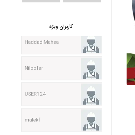
HaddadiMahsa
کاربران ویژه
Niloofar
USER124
malekf
abolfazlkoshehe