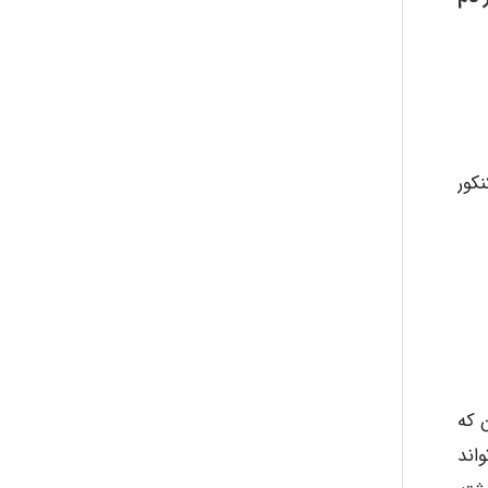
کور
 که
اند