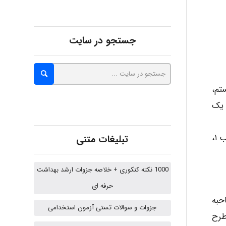
abolfazlkoshehe
جستجو در سایت
A.balandeh
تم،
 یک
fatima
درصدها: ارگونومی ۵۰/۶ درصد با ضریب ۵، آمار و روش تحقیق ۷۶/۶ درصد با ضریب ۳، استعداد تحصیلی ۳۰ درصد با ضریب ۱،
تبلیغات متنی
Jafar Tym
1000 نکته کنکوری + خلاصه جزوات ارشد بهداشت
حرفه ای
aghajari vahid
و ۳۰ نمره هم به مصاحبه
جزوات و سوالات تستی آزمون استخدامی
طرح