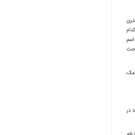
تری
دام
اسم
احث
کمک
 در
نام