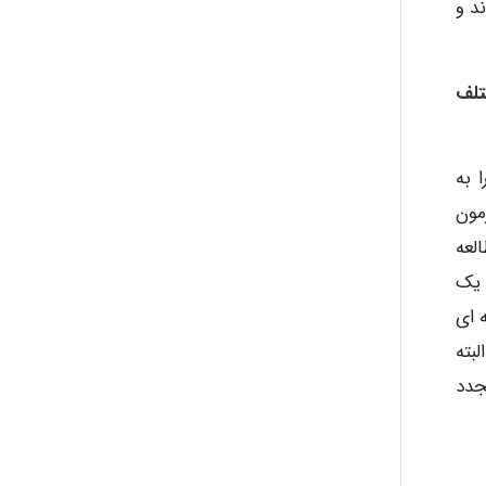
د و
abolfazlkoshehe
تلف
A.balandeh
 به
fatima
مون
لعه
 یک
Jafar Tym
 ای
بته
جدد
aghajari vahid