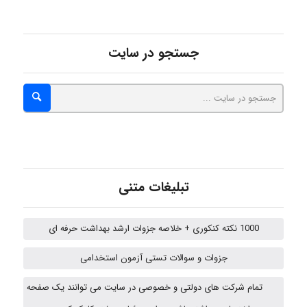
جستجو در سایت
abolfazlkoshehe
abolfazlkoshehe
A.balandeh
تبلیغات متنی
1000 نکته کنکوری + خلاصه جزوات ارشد بهداشت حرفه ای
fatima
جزوات و سوالات تستی آزمون استخدامی
تمام شرکت های دولتی و خصوصی در سایت می توانند یک صفحه
vali