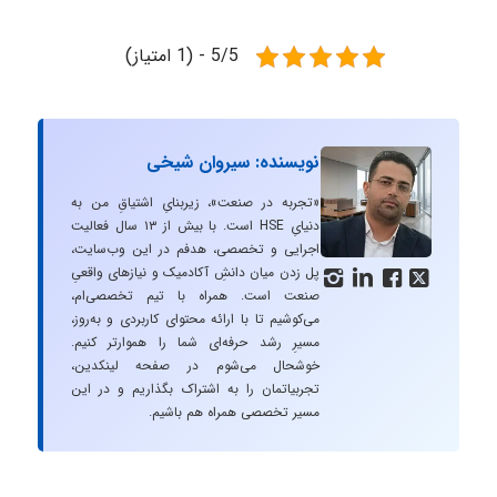
5/5 - (1 امتیاز)
نویسنده: سیروان شیخی
«تجربه در صنعت»، زیربنایِ اشتیاقِ من به
دنیایِ HSE است. با بیش از ۱۳ سال فعالیت
اجرایی و تخصصی، هدفم در این وب‌سایت،
پل زدن میان دانشِ آکادمیک و نیازهای واقعیِ




صنعت است. همراه با تیم تخصصی‌ام،
می‌کوشیم تا با ارائه محتوای کاربردی و به‌روز،
مسیرِ رشد حرفه‌ای شما را هموارتر کنیم.
خوشحال می‌شوم در صفحه لینکدین،
تجربیاتمان را به اشتراک بگذاریم و در این
مسیر تخصصی همراه هم باشیم.