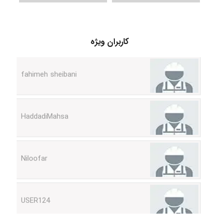
vali
کاربران ویژه
fahimeh sheibani
HaddadiMahsa
Niloofar
USER124
malekf