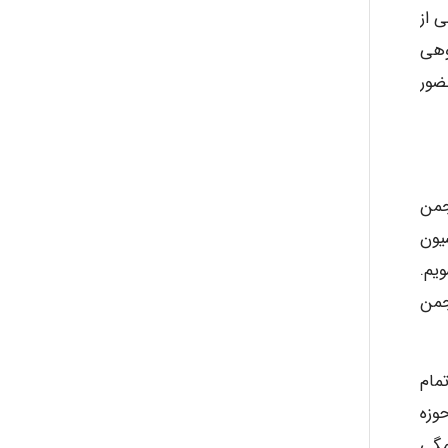
 از
Kati
وهی
ضور
emami
ehtesham
جمن
یون
یم.
Iman Hosseini
جمن
Chehri
مام
وزه
مگی