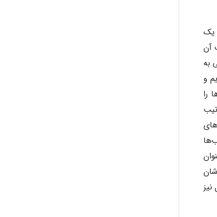
 یک
 آن
 به
م و
 را
رتیب
های
‌ها
وان
شان
نیز