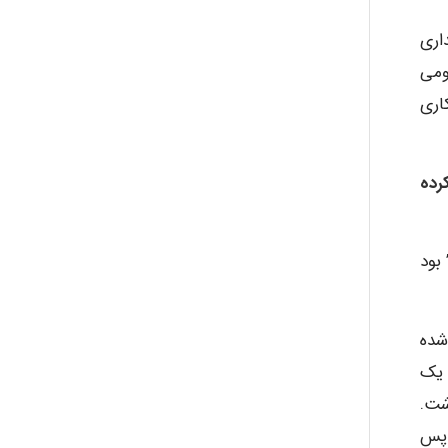
اری
ومی
کاری
کرده
 بود
شده
 یک
شت.
 پس