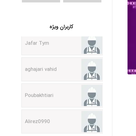
Jafar Tym
کاربران ویژه
aghajari vahid
Poubakhtiari
Alirez0990
hosein abdolvand