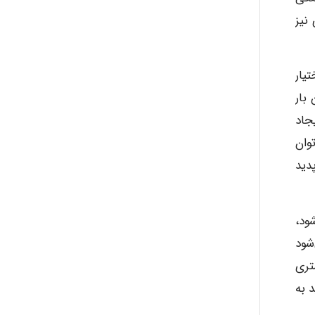
نیز
یار
 بار
جاد
وان
دید
شود،
‌شود
تری
 به