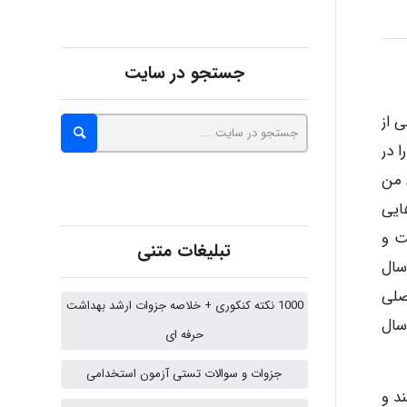
Kati
جستجو در سایت
 از
emami
لیت آموزشی خود را در
هشی من
ایی
ehtesham
ت و
تبلیغات متنی
سال
Iman Hosseini
صلی
1000 نکته کنکوری + خلاصه جزوات ارشد بهداشت
عهده دارم و از سال
حرفه ای
Chehri
جزوات و سوالات تستی آزمون استخدامی
د و