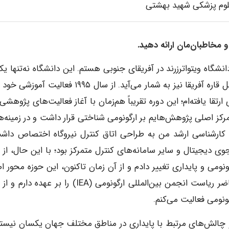
لوم پزشکی شهید بهشتی
 و مخاطبان‌مان ارائه دهید.
گاه ویتواترزرند در آفریقای جنوبی هستم. این دانشگاه نه‌تنها یکی
دو دانشگاه برتر کشور، بلکه یکی از دو دانشگاه ممتاز در کل قاره آفریقا نیز به شمار می‌آید. از سال ۱۹۹۵ فعا
 از سال ۲۰۰۸ به مرتبه دانشیاری ارتقا یافته‌ام؛ این دوره تقریباً هم‌زمان با آغاز فعالیت‌های پژو
مرکز اصلی پژوهش‌هایم بر ارگونومی شناختی قرار داشت و در زمینه‌ه
ه کارشناسی ارشد من به طراحی اتاق کنترل نیروگاه اختصاص داش
 دیجیتال و سایر سامانه‌های کنترل متمرکز بود؛ با این حال، از 
نومی و پایداری تغییر دادم و از آن زمان تاکنون، این حوزه محور ا
فعالیت‌های علمی و پژوهشی من بوده است. در حال حاضر ریاست انجمن بین‌المللی ارگونومی (IEA) را بر 
و چالش‌های مرتبط با پایداری در مناطق مختلف جهان یکسان نیستن