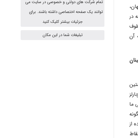
تمام شرکت های دولتی و خصوصی در سایت می
ان،
توانند یک صفحه اختصاصی داشته باشند. برای
Jafar Tym
ه در
جزئیات بیشتر کلیک کنید
طوف
تبلیغات شما در این مکان
 آن
aghajari vahid
نان
Poubakhtiari
تین
Alirez0990
نی که حدود سال ۲۰۱۸ به ابتکار چارلز
هدف اصلی ما
ونه
hosein abdolvand
 از
قاط