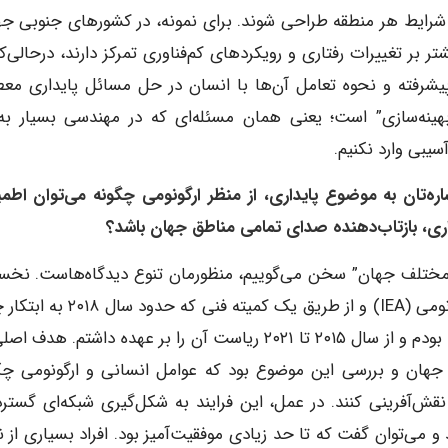
ا شرایط هر منطقه طراحی شوند. برای نمونه، در کشورهای جنوبی جه
ر بر تغییرات رفتاری و رویکردهای کم‌فناوری تمرکز دارند، درحالی‌ک
یشرفته و نحوه تعامل آن‌ها با انسان در حل مسائل پایداری مع
بهینه‌سازی” است؛ یعنی همان مسئله‌ای که در مهندسی بسیار به
آسیبی وارد نکنیم.
‌تان به موضوع پایداری، از منظر ارگونومی چگونه می‌توان اطمی
اری، بازتاب‌دهنده صدای تمامی مناطق جهان باشد؟
مختلف جهان” سخن می‌گوییم، منظورمان تنوع دیدگاه‌هاست. نخس
بار این ایده را در قالب فعالیت‌های انجمن بین‌المللی ارگونومی (IEA) و از طریق یک کمیته ف
تأسیس شد، دنبال کردیم. من از ابتدا عضو این کمیته فنی بودم و از سال ۲۰۱۵ تا ۲۰۲۱ ریاست آن را بر عهده داشتم. 
 جهان و بررسی این موضوع بود که عوامل انسانی و ارگونومی چگ
نقش‌آفرینی کنند. در عمل، این فرایند به شکل‌گیری شبکه‌ای گسترده
می‌توان گفت که تا حد زیادی موفقیت‌آمیز بود. افراد بسیاری از ن