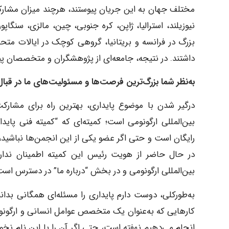
مختلف جهان به این جریان پیوستند، هرچند میزان مشارکت
نیوزیلند، استرالیا، ژاپن، کره جنوبی، چین، مالزی، سنگ
بزرگ در فرانسه و بریتانیا، گروهی کوچک در ایالات متحده
داشتند. در نتیجه، جامعه‌ای از پژوهشگران و متخصصان 
به‌نظر شما بزرگ‌ترین فرصت‌ها و مسئولیت‌های ما در قب
درگیر شدن با موضوع پایداری، بهترین راه برای مشارک
بین‌المللی ارگونومی است؛ کمیته‌ای که “کمیته فنی پا
رایگان است و حتی اگر عضو یکی از این انجمن‌ها نباشید، ب
در حال حاضر از هویت رئیس این کمیته اطمینان ندارم
بین‌المللی ارگونومی و در بخش “درباره ما” در دسترس است
به‌طورکلی، دوست دارم پایداری را مسئله‌ای همگانی بدانم؛
کارهایى که به‌عنوان یک متخصص عوامل انسانی و ارگونومی
انجام می‌دهیم نهفته است، حتی اگر آن را با این نام نخو