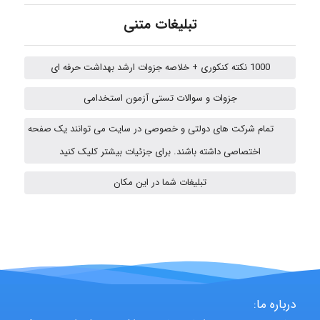
emami
تبلیغات متنی
ehtesham
1000 نکته کنکوری + خلاصه جزوات ارشد بهداشت حرفه ای
جزوات و سوالات تستی آزمون استخدامی
A.balandeh
تمام شرکت های دولتی و خصوصی در سایت می توانند یک صفحه
اختصاصی داشته باشند. برای جزئیات بیشتر کلیک کنید
تبلیغات شما در این مکان
fatima
Jafar Tym
درباره ما:
aghajari vahid