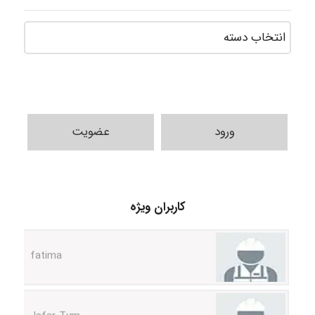
ورود
عضویت
A.balandeh
کاربران ویژه
fatima
Jafar Tym