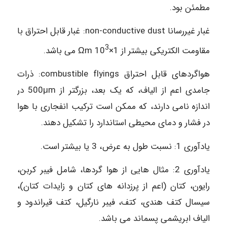
مطمئن بود.
غبار غیررسانا non-conductive dust: غبار قابل احتراق با
3
مقاومت الکتریکی بیشتر از 1×10
Ωm می باشد.
هواگردهای قابل احتراق combustible flyings: ذرات
جامدی اعم از الیاف، که یک بعد، بزرگتر از 500μm در
اندازه نامی دارند، که ممکن است ترکیب انفجاری با هوا
در فشار و دمای محیطی استاندارد را تشکیل دهند.
یادآوری 1: نسبت طول به عرض، 3 یا بیشتر است.
یادآوری 2: مثال هایی از هوا گردها، شامل فیبر کربن،
رایون، کتان (اعم از پرزدانه های کتان و زایدات کتان)،
سیسال کتف هندی، کتف، فیبر نارگیل، کتف قیراندود و
الیاف ابریشمی پسماند می باشد.