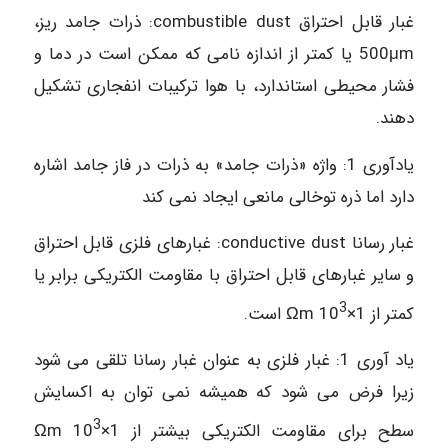
غبار قابل احتراق combustible dust: ذرات جامد ریز،
500μm یا کمتر از اندازه نامی که ممکن است در دما و
فشار محیطی استاندارد، با هوا ترکیبات انفجاری تشکیل
دهند.
یادآوری 1: واژه «ذرات جامد» به ذرات در فاز جامد اشاره
دارد اما ذره توخالی مانعی ایجاد نمی کند
غبار رسانا conductive dust: غبارهای فلزی قابل احتراق
و سایر غبارهای قابل احتراق با مقاومت الکتریکی برابر یا
3
کمتر از 1×10
Ωm است.
یاد آوری 1: غبار فلزی به عنوان غبار رسانا تلقی می شود
زیرا فرض می شود که همیشه نمی توان به اکسایش
3
سطح برای مقاومت الکتریکی بیشتر از 1×10
Ωm