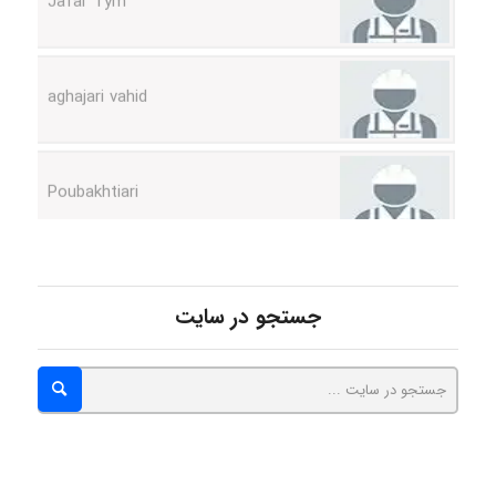
aghajari vahid
Poubakhtiari
Alirez0990
hosein abdolvand
جستجو در سایت
Kati