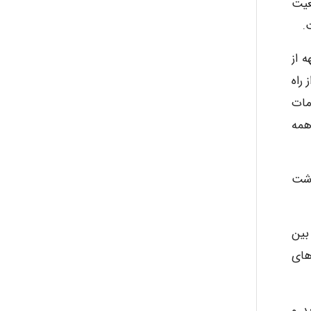
اقبت های بهداشتی است. بروز HBV در جمعیت
Alirez0990
د. HBV از طریق مواجهه از
hosein abdolvand
راه
ر سال ۱۹۸۱ در میان اقدامات
رس همه
Kati
اشت
emami
زریقی، معمولا سوزن های آلوده، منتقل می شود. شیوع HCV در بین
ehtesham
های
های جدید و