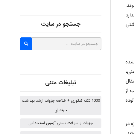
ند.
ارد
Alirez0990
جستجو در سایت
شتی
hosein abdolvand
نده
Kati
نی،
قال
تبلیغات متنی
 از
emami
وده
1000 نکته کنکوری + خلاصه جزوات ارشد بهداشت
حرفه ای
ehtesham
 در
جزوات و سوالات تستی آزمون استخدامی
ند.