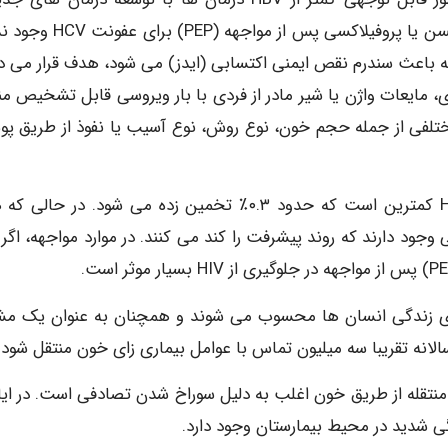
هدفمند در حال پیشرفت هستند. در حال حاضر، هیچ واکسن یا پروفیلاکسی پس از م
 سیستم ایمنی بدن را که باعث سندرم نقص ایمنی اکتسابی (ایدز) می شود، هدف قرار می 
ی، مایعات واژن یا شیر مادر از فردی با بار ویروسی قابل تشخیص من
ختلفی از جمله حجم خون، نوع روش، نوع آسیب یا نفوذ از طریق پ
در مقایسه با HBV و HCV، خطر از راه پوست انتقال HIV کمترین است که حدود ۰.۳٪ تخمین زده می شود. در 
وجود دارند که روند پیشرفت را کند می کنند. در موارد مواجهه، اگر
برای زندگی انسان ها محسوب می شوند و همچنان به عنوان یک م
انه تقریبا سه میلیون تماس با عوامل بیماری زای خون منتقل شود.
نتقله از طریق خون اغلب به دلیل سوراخ شدن تصادفی است. در ایا