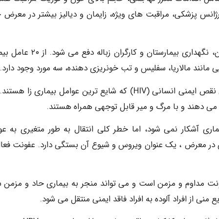
انس پزشکی، مراقبت های ویژه، زایمان و دیالیز بیشتر در معرض 
سایر مشاغل با خطر مواجهه شامل خدمات مرده و تدفین، نگهداری بیمارستان و کارگران ز
ی مانند مالاریا، سفلیس و تب خونریزی دهنده، سه مورد وجود دارد.
هپاتیت ( B (HBV، ویروس هپاتیت ( C (HCV و ویروس نقص ایمنی انسانی (HIV) که شایع ترین عوامل بیماری زا 
ی دهند و با مرگ و میر قابل توجهی همراه هستند.
اری آشکار نمی شود، اما خطر کلی انتقال به طور متغیری به عو
تن در معرض ، یک عنوان ویروس و شیوع آن بستگی دارد. عفونت فعال
 عفونت مداوم و مزمن است و می تواند منجر به بیماری حاد و مزمن ش
ی از افراد آلوده به افراد فاقد ایمنی منتقل می شود.