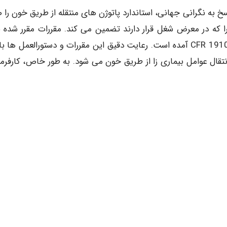
 ، اداره ایمنی و بهداشت شغلی (OSHA) در پاسخ به نگرانی جهانی، استاندارد پاتوژن های منتقله از طریق خون ر
را که در معرض شغل قرار دارند تضمین می کند. مقررات مقرر شده ب
کارفرمایان در عنوان ۲۹ قانون مقررات فدرال در ۲۹ 1910.1030 CFR آمده است. رعایت دقیق این مقررات و دستورالعمل
قال عوامل بیماری زا از طریق خون می شود. به طور خاص، کارفرما