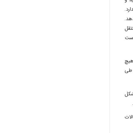
واجهه (PEP) برای عفونت HCV وجود ندارد.
دهد.
تقل
وست
حالی که هیچ
 طی
شکل
لات