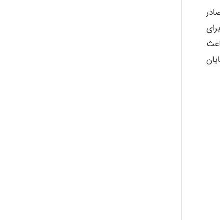
ا صادر
رای
 ها باعث
یان