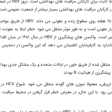
HBV یک مشکل بهداشتی جهانی و یک ریسک شغلی کاملا ثابت برای کارکنان مر
ویروس از نظر ساختاری پایدار است، برای مدت طولانی تا۱ هفته روی سطوح زنده و عفونی می مان
عفونی است و به طور موثر منتقل می شود. خطر ابتلا به عفونت از 
پوست HBV بسته به سرولوژی منبع از ۶ تا ۳۰ درصد متغیر است. واکسن های پیشگیری از HBV د
کر شده، استاندارد Bloodborne Pathogens استاندارد به کارفرمایان اطمینان می دهد که این واکسن در دست
 عفونت منتقل شده از طریق خون در ایالات متحده و یک مشکل جدی بهد
ری از هپاتیت B بودند.
HCV در درجه اول از طریق قرار گرفتن در معرض تزریق ت
می رود. با این حال، در معرض خطر قرار گرفتن در محیط مراقبت 
خطر انتقال در معرض خون HCV مثبت ۱۱۸، است ، بطور قابل توجهی کمتر از HBV درمان ها با توسعه درمان 