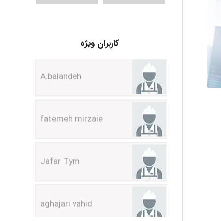
A.balandeh
کاربران ویژه
fatemeh mirzaie
Jafar Tym
aghajari vahid
Poubakhtiari