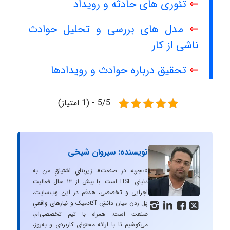
⇐
تئوری های حادثه و رویداد
⇐
مدل های بررسی و تحلیل حوادث
ناشی از کار
⇐
تحقیق درباره حوادث و رویدادها
5/5 - (1 امتیاز)
نویسنده: سیروان شیخی
«تجربه در صنعت»، زیربنایِ اشتیاقِ من به
دنیایِ HSE است. با بیش از ۱۳ سال فعالیت
اجرایی و تخصصی، هدفم در این وب‌سایت،
پل زدن میان دانشِ آکادمیک و نیازهای واقعیِ




صنعت است. همراه با تیم تخصصی‌ام،
می‌کوشیم تا با ارائه محتوای کاربردی و به‌روز،