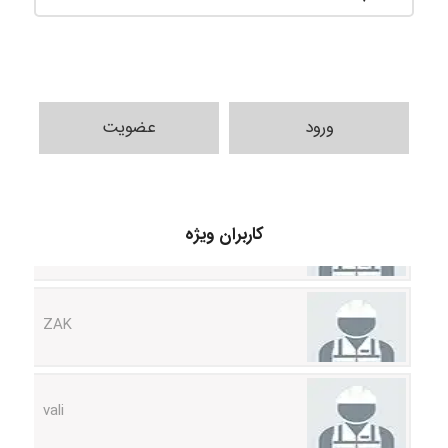
ورود
عضویت
Sara
کاربران ویژه
ZAK
vali
fahimeh sheibani