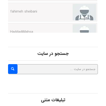
HaddadiMahsa
Niloofar
جستجو در سایت
USER124
malekf
تبلیغات متنی
abolfazlkoshehe