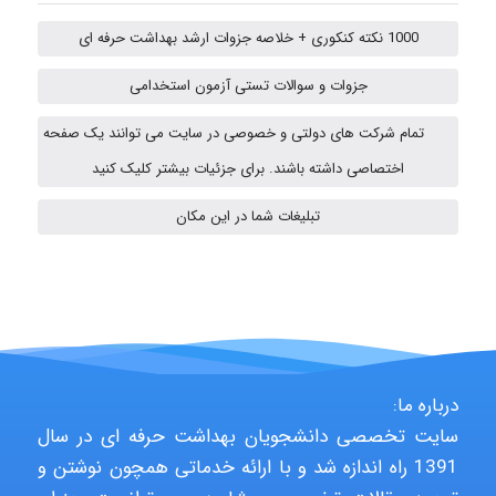
1000 نکته کنکوری + خلاصه جزوات ارشد بهداشت حرفه ای
abolfazlkoshehe
جزوات و سوالات تستی آزمون استخدامی
تمام شرکت های دولتی و خصوصی در سایت می توانند یک صفحه
Sara
اختصاصی داشته باشند. برای جزئیات بیشتر کلیک کنید
تبلیغات شما در این مکان
ZAK
vali
درباره ما:
سایت تخصصی دانشجویان بهداشت حرفه ای در سال
fahimeh sheibani
1391 راه اندازه شد و با ارائه خدماتی همچون نوشتن و