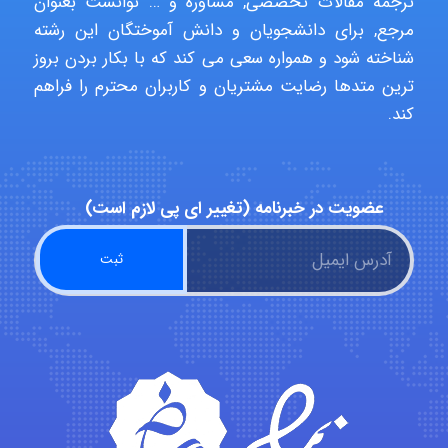
ترجمه مقالات تخصصی, مشاوره و … توانست بعنوان
مرجع, برای دانشجویان و دانش آموختگان این رشته
HaddadiMahsa
شناخته شود و همواره سعی می کند که با بکار بردن بروز
ترین متدها رضایت مشتریان و کاربران محترم را فراهم
کند.
Niloofar
عضویت در خبرنامه (تغییر ای پی لازم است)
USER124
malekf
abolfazlkoshehe