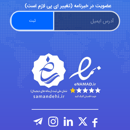
عضویت در خبرنامه (تغییر ای پی لازم است)
emami
ehtesham
Iman Hosseini
Chehri