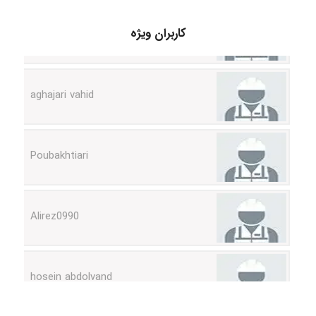
کاربران ویژه
aghajari vahid
Poubakhtiari
Alirez0990
hosein abdolvand
Kati