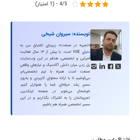
4/5 - (1 امتیاز)
نویسنده: سیروان شیخی
«تجربه در صنعت»، زیربنایِ اشتیاقِ من به
دنیایِ HSE است. با بیش از ۱۳ سال فعالیت
اجرایی و تخصصی، هدفم در این وب‌سایت،
پل زدن میان دانشِ آکادمیک و نیازهای واقعیِ




صنعت است. همراه با تیم تخصصی‌ام،
می‌کوشیم تا با ارائه محتوای کاربردی و به‌روز،
مسیرِ رشد حرفه‌ای شما را هموارتر کنیم.
خوشحال می‌شوم در صفحه لینکدین،
تجربیاتمان را به اشتراک بگذاریم و در این
مسیر تخصصی همراه هم باشیم.
اشتراک این مطلب