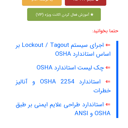
آموزش فعال کردن اکانت ویژه (VIP)
حتما بخوانید:
⇐
اجرای سیستم Lockout / Tagout بر
اساس استاندارد OSHA
⇐
چک لیست استاندارد OSHA
⇐
استاندارد OSHA 2254 و آنالیز
خطرات
⇐
استاندارد طراحی علایم ایمنی بر طبق
OSHA و ANSI