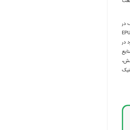
نعت
یج مکزیک در
۲۰، میزان خسارت شرکت آسیب دیده از این فاجعه را حدود ۵۰۰ میلیون دلار و ۱۱ مورد تلفات جانی بیان کرد. پژوهش EPU
د در
خش صنایع
انش،
نیک