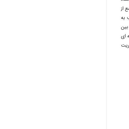
abolfazlkoshehe
 از
 به
بین
abolfazlkoshehe
 ای
ریت
A.balandeh
fatima
Jafar Tym