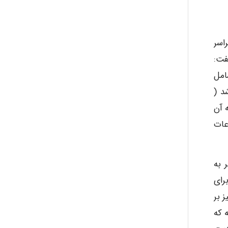
راسر
م بر عملکرد سازمان تاثیر می گذارد (2001 ,Robert). مریدیت در سال ۲۰۰۷ گفت:
امل
د (
جه آن
عات
 به
رای
 بر
Deepwater H آمده است که که