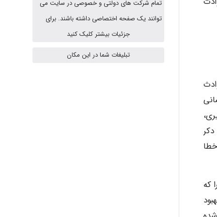
ی از حوادث
تمام شرکت های دولتی و خصوصی در سایت می
fahimeh sheibani
توانند یک صفحه اختصاصی داشته باشند. برای
جزئیات بیشتر کلیک کنید
HaddadiMahsa
تبلیغات شما در این مکان
تم های هسته ای، ۹۰ درصد حوادث
Niloofar
ی خطای انسانی
یم گیری،
دکر
USER124
 خطا
malekf
 که
بود
شده