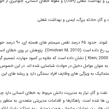
حاصل شد. نتیجه اجرای چارچوب مدیریت دانش در ایمنی و بهداشت شغلی (OSH) و مقوله خطای انسانی، جلوگیر
 گاز، حادثه بزرگ، ایمنی و بهداشت شغلی
خطاهای انسانی عامل اصلی اغلب حوادث محسوب می شوند. حدود ۶۵ درصد نقص سیس
شیمیایی و ۸۰ درصد حوادث دریایی به علت خطای انسانی رخ داده است (2010 ,Omidvari M). پژوهش بر رو
در زمینه حوادث صنعتی (1991 , ensen, 1997 ، Diehl لو 2000 ,Klein ) نشان داده است که علاوه بر کمبود مهارت، تصم
 به عنوان عوامل دخیل در حوادث شناسایی شده اند. در این خصوص 
طور سیستماتیک به ویژگی های وظایف افراد بستگی دارد و ریشه های این
ت و گاز، نیاز به مدیریت دانش مربوط به خطای انسانی دارد چرا
 ها شده است. راهکارها و اقدامات مدیریتی متعددی به منظور به
ژی هایی در عملیات سازمانی جهت دستیابی به عملکرد پایدار ارائه 