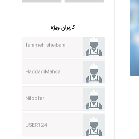
fahimeh sheibani
کاربران ویژه
HaddadiMahsa
Niloofar
USER124
malekf