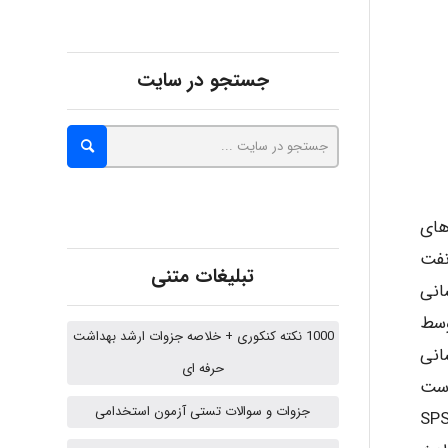
abolfazlkoshehe
جستجو در سایت
abolfazlkoshehe
A.balandeh
های
نفت
تبلیغات متنی
انی
fatima
وسط
1000 نکته کنکوری + خلاصه جزوات ارشد بهداشت
انی
حرفه ای
دست
Jafar Tym
جزوات و سوالات تستی آزمون استخدامی
 تجزیه و تحلیل نظرات پاسخ دهندگان به پرسشنامه ها با استفاده از نرم افزار آماری SPSS