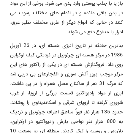
باز یا با جذب پوستی وارد بدن می شود. برخی از این مواد
در بدن باقی مانده و در اندام های مختلف رسوب می
کنند در حالی که انواع دیگر از طرق مختلف نظیر عرق،
ادرار یا مدفوع دفع می شوند.
بدترین حادثه در تاریخ انرژی هسته ای، در 26 آوریل
1986 در مرکز هسته ای چرنوبیل در نزدیکی کیف اوکراین
روی داد. فروگدازش هسته ای در یکی از رآکتور های این
مرکز موجب بروز آتش سوزی و انفجارهای پی درپی شد
که مرگ 31 نفر از ساکنان محل همراه را در پی داشت.
ابری از مواد رادیواکتیو قسمت بزرگی از اروپا، از غرب
شوروی گرفته تا اروپای شرقی و اسکاندیناوی را پوشاند.
حدود 135 هزار نفر فوراً مناطق اطراف چرنوبیل و نزدیک
به 800 هزار نفر نواحی بارش رادیواکتیو در اوکراین،
بلاروس و روسیه را ترک کردند. منطقه ای به وسعت 10