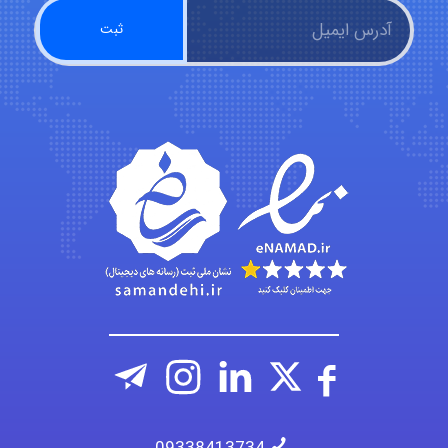
Kati
emami
ehtesham