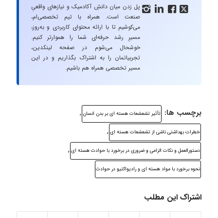
پل زدن میان دانشِ آکادمیک و نیازهای واقعیِ




صنعت است. همراه با تیم تخصصی‌ام،
می‌کوشیم تا با ارائه محتوای کاربردی و به‌روز،
مسیرِ رشد حرفه‌ای شما را هموارتر کنیم.
خوشحال می‌شوم در صفحه لینکدین،
تجربیاتمان را به اشتراک بگذاریم و در این
مسیر تخصصی همراه هم باشیم.
برچسب ها:
,
تأثیر تشعشعات هسته ای بر بدن انسان
,
خطرات بهداشتی ناشی از تشعشعات هسته ای
,
دستورالعمل و نکات الزامی و ضروری در برخورد با حوادث هسته ای
نحوه برخورد با مواد هسته ای و رادیواکتیو در حوادث
اشتراک این مطلب