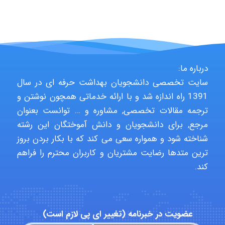
Jafar Tym
درباره ما:
سایت تخصصی دانشجویان بهداشت حرفه ای در سال
aghajari vahid
1391 راه اندازه شد و با ارائه خدماتی همچون نوشتن و
ترجمه مقالات تخصصی, مشاوره و … توانست بعنوان
مرجع, برای دانشجویان و دانش آموختگان این رشته
Poubakhtiari
شناخته شود و همواره سعی می کند که با بکار بردن بروز
ترین متدها رضایت مشتریان و کاربران محترم را فراهم
کند.
Alirez0990
عضویت در خبرنامه (تغییر ای پی لازم است)
hosein abdolvand