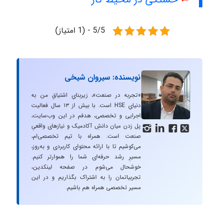
5/5 - (1 امتیاز)
نویسنده: سیروان شیخی
«تجربه در صنعت»، زیربنایِ اشتیاقِ من به
دنیایِ HSE است. با بیش از ۱۳ سال فعالیت
اجرایی و تخصصی، هدفم در این وب‌سایت،
پل زدن میان دانشِ آکادمیک و نیازهای واقعیِ




صنعت است. همراه با تیم تخصصی‌ام،
می‌کوشیم تا با ارائه محتوای کاربردی و به‌روز،
مسیرِ رشد حرفه‌ای شما را هموارتر کنیم.
خوشحال می‌شوم در صفحه لینکدین،
تجربیاتمان را به اشتراک بگذاریم و در این
مسیر تخصصی همراه هم باشیم.