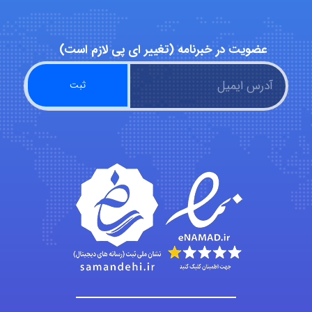
عضویت در خبرنامه (تغییر ای پی لازم است)
abolfazlkoshehe
abolfazlkoshehe
A.balandeh
fatima